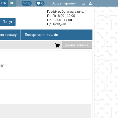
UA
RU
0
0
Вхід з паролем
Графік роботи магазину:
Пн-Пт: 8.00 - 19.00
Сб: 10.00 - 17.00
Нд: вихідний
ння товару
Повернення коштів
(немає товарів)
ию