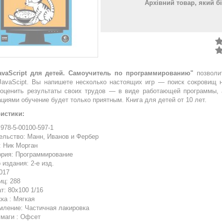
Архівний товар, який б
avaScript для детей. Самоучитель по программированию"
позволит
JavaScipt. Вы напишете несколько настоящих игр — поиск сокровищ 
оценить результаты своих трудов — в виде работающей программы, 
циями обучение будет только приятным. Книга для детей от 10 лет.
истики:
 978-5-00100-597-1
ельство: Манн, Иванов и Фербер
: Ник Морган
ория: Программирование
 издания: 2-е изд.
017
иц: 288
т: 80х100 1/16
ка : Мягкая
ление: Частичная лакировка
умаги : Офсет