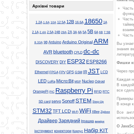
Архівні товари
Часть
функц
Часть
18650
12В
1.2А
12.5А
16.6А
1А
1.6А
10А
тайме
взаим
5В
2А
2.1А
2.5А
24В
3А
4А
5А
6А
2.4А
29А
6В
7.5В
Часть
ARM
Arduino Original
Arduino
9В
8.33А
Вы узнае
знания в
dc-dc
bluetooth
AVR
CPLD
литерату
ESP32
ESP8266
DISCOVERY
DIY
Фишки к
JST
Через пр
Ethernet
GPS
IR
LCD
FPGA
FPV
GSM
Каждая н
LED
Micro:Bit
Nucleo
LoRa
Odroid
MSP
В каждой
Raspberry Pi
все сдел
OrangePi
RFID
RTC
PIC
Примеры 
STEM
Sonoff
servo
SD card
Step-Up
В конце 
STM32
WiFi
TFT LCD
XBee
Wi-Fi
Zigbee
Все анг
использо
Драйвер
Зарядний
Іграшка
виміри
О JavaSc
Набір KIT
інструмент
конектори
Корпус