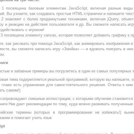
 1 посвящена базовым элементам JavaScript, включая разные виды 
ий. Вы узнаете, как создавать простые HTML-странички и напишете тек
 2 знакомит с более продвинутыми техниками, включая jQuery, объект
ру и реакцию на действия пользователя и др. Вы сможете написать иг
одействовать с игроком!
 3 посвящена элементу canvas, которая позволяет добавить графику к п
те, как рисовать при помощи JavaScript, как анимировать изображения и
месте, вы сможете написать игру «Змейка» — и вдоволь поиграть в нее.
ры.
ниги
остые и забавные примеры вы погрузитесь в один из самых популярных 
овая тема подкрепляется реальной программой, которую вы напишете, о
 главе есть упражнения для самостоятельного решения. Ответы к ним
ать самим!)
сопровождают смешные иллюстрации, с которыми обучение становится
книги Ник дает рекомендации по тому, куда можно развивать полученные 
лийские термины (которых в программировании не избежать!) вын
вании и помогает учить язык
ipt