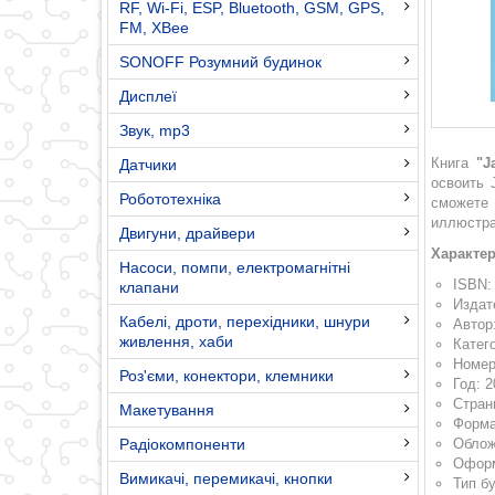
RF, Wi-Fi, ESP, Bluetooth, GSM, GPS,
FM, XBee
SONOFF Розумний будинок
Дисплеї
Звук, mp3
Книга
"J
Датчики
освоить 
Робототехніка
сможете 
иллюстра
Двигуни, драйвери
Характер
Насоси, помпи, електромагнітні
ISBN:
клапани
Издат
Кабелі, дроти, перехідники, шнури
Автор
живлення, хаби
Катег
Номер
Роз'єми, конектори, клемники
Год: 2
Стран
Макетування
Форма
Радіокомпоненти
Облож
Оформ
Вимикачі, перемикачі, кнопки
Тип б