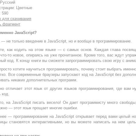
 Русский
трации: Цветные
: 590
 для скачивания
ь фрагмент
менно JavaScript?
а — не только введение в JavaScript, но и вообще в программирование.
те, как кодить на этом языке — с самых основ. Каждая глава посвя
 что-то новое, опираясь на уже прочитанное. Кроме того, вас ждут упр
ный код. К концу книги вы сможете запрограммировать свою игру с аним
просто хотите научиться программировать, почему стоит выбрать именно 
гко. Все современные браузеры запускают код на JavaScript без допол
ивать никаких дополнительных программ.
но отличает этот язык от других языков программирования, где вам 
 код.
го, на JavaScript писать весело! Он дает программисту много свобод
жно — этот язык прощает многие ошибки.
нее — программирование на JavaScript открывает перед вами целый н
ницы становятся интерактивными, но вы можете написать на нем целы
делена на три части: