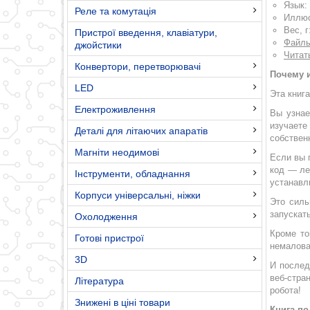
Язык:
Реле та комутація
Иллюс
Вес, г
Пристрої введення, клавіатури,
Файлы
джойстики
Читат
Конвертори, перетворювачі
Почему и
LED
Эта книг
Електроживлення
Вы узнае
изучаете
Деталі для літаючих апаратів
собствен
Магніти неодимові
Если вы 
код — ле
Інструменти, обладнання
устанавл
Корпуси універсальні, ніжки
Это силь
запускать
Охолодження
Кроме то
Готові пристрої
немалова
3D
И послед
веб-стра
Література
робота!
Знижені в ціні товари
Книга по