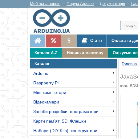
Мобільна версія
Форум Arduino
Документація
Гар
Статті
Оплата та до
Каталог A-Z
Новинки магазину
Очікуємо н
Каталог
Головна
Arduino
JavaS
Raspberry Pi
код: KN
Міні-комп'ютери
Відеокамери
Засоби розробки, програматори
Карти пам'яті SD, Флешки
Набори (DIY Kits), конструктори