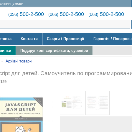
антійні умови
500-2-500
500-2-500
500-2-500
(096)
(066)
(063)
ставка
Контакти
Скарги / Пропозиції
Гарантія / Поверне
овинки
Подарункові сертифікати, сувеніри
»
Архівні товари
cript для детей. Самоучитель по программирован
G129