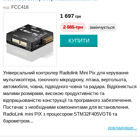
FCC418
код:
1 697
грн
2 985
грн
закінчується
Універсальний контролер Radiolink Mini Pix для керування
мультикоптера, гоночного мікродрону, літака, вертольота,
автомобіля, човна, підводного човна та радара. Відрізняється
малими розмірами, високою продуктивністю та
відпрацьованістю конструкції та програмного забезпечення.
Постачає з необхідними компонентами для встановлення.
RadioLink mini PIX з процесором STM32F405VGT6 та
барометром...
докладніше...