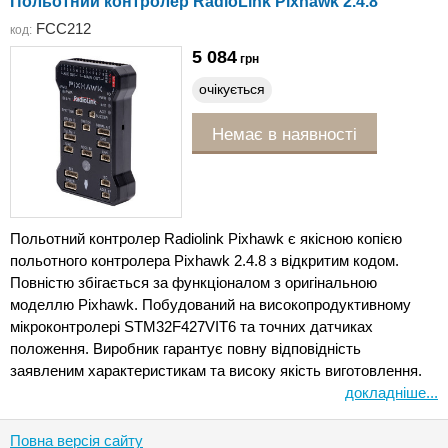
Польотний контролер RadioLink Pixhawk 2.4.8
FCC212
код:
5 084
грн
очікується
Немає в наявності
Польотний контролер Radiolink Pixhawk є якісною копією
польотного контролера Pixhawk 2.4.8 з відкритим кодом.
Повністю збігається за функціоналом з оригінальною
моделлю Pixhawk. Побудований на високопродуктивному
мікроконтролері STM32F427VIT6 та точних датчиках
положення. Виробник гарантує повну відповідність
заявленим характеристикам та високу якість виготовлення.
докладніше...
Повна версія сайту