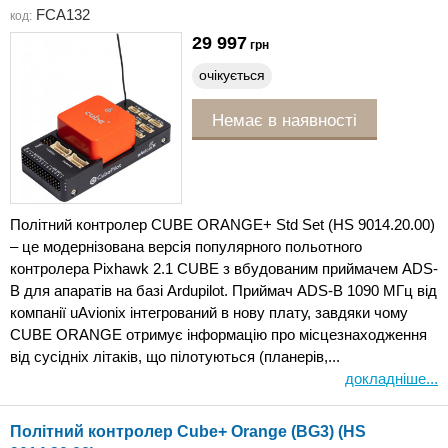
FCA132
код:
29 997
грн
очікується
Немає в наявності
Політний контролер CUBE ORANGE+ Std Set (HS 9014.20.00)
– це модернізована версія популярного польотного
контролера Pixhawk 2.1 CUBE з вбудованим приймачем ADS-
B для апаратів на базі Ardupilot. Приймач ADS-B 1090 МГц від
компанії uAvionix інтегрований в нову плату, завдяки чому
CUBE ORANGE отримує інформацію про місцезнаходження
від сусідніх літаків, що пілотуються (планерів,...
докладніше...
Політний контролер Cube+ Orange (BG3) (HS