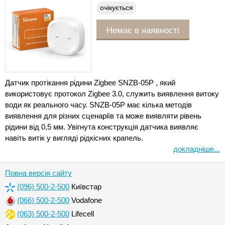
очікується
Немає в наявності
Датчик протікання рідини Zigbee SNZB-05P , який
використовує протокол Zigbee 3.0, служить виявлення витоку
води як реального часу. SNZB-05P має кілька методів
виявлення для різних сценаріїв та може виявляти рівень
рідини від 0,5 мм. Увігнута конструкція датчика виявляє
навіть витік у вигляді рідкісних крапель.
докладніше...
Повна версія сайту
(096) 500-2-500
Київстар
(066) 500-2-500
Vodafone
(063) 500-2-500
Lifecell