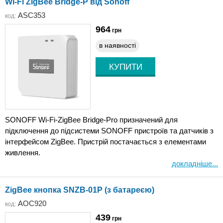
Wi-Fi ZigBee Bridge-P від Sonoff
ASC353
код:
964
грн
в наявності
SONOFF Wi-Fi-ZigBee Bridge-Pro призначений для
підключення до підсистеми SONOFF пристроїв та датчиків з
інтерфейсом ZigBee. Пристрій постачається з елементами
живлення.
докладніше...
ZigBee кнопка SNZB-01P (з батареєю)
AOC920
код:
439
грн