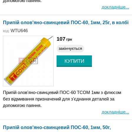
допомогою паяння.
докладніше...
Припій олов'яно-свинцевий ПОС-60, 1мм, 25г, в колбі
WTU646
код:
107
грн
закінчується
Припій олов'яно-свинцевий ПОС-60 TCOM 1мм з флюсом
без відмивання призначений для з'єднання деталей за
допомогою паяння.
докладніше...
Припій олов'яно-свинцевий ПОС-60, 1мм, 50г,