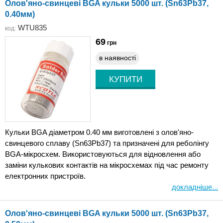
Олов'яно-свинцеві BGA кульки 5000 шт. (Sn63Pb37,
0.40мм)
WTU835
код:
69
грн
в наявності
Кульки BGA діаметром 0.40 мм виготовлені з олов'яно-
свинцевого сплаву (Sn63Pb37) та призначені для реболінгу
BGA-мікросхем. Використовуються для відновлення або
заміни кулькових контактів на мікросхемах під час ремонту
електронних пристроїв.
докладніше...
Олов'яно-свинцеві BGA кульки 5000 шт. (Sn63Pb37,