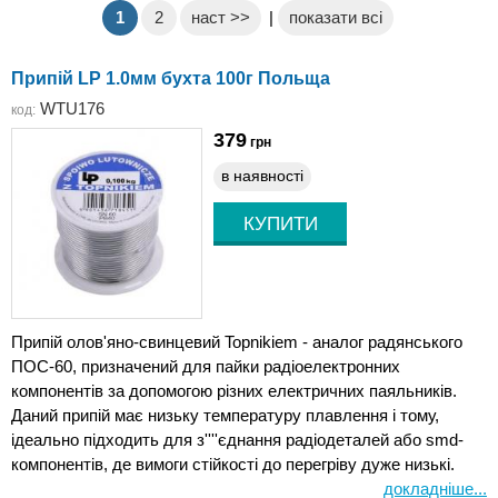
1
2
наст >>
|
показати всі
Припій LP 1.0мм бухта 100г Польща
WTU176
код:
379
грн
в наявності
Припій олов'яно-свинцевий Topnikiem - аналог радянського
ПОС-60, призначений для пайки радіоелектронних
компонентів за допомогою різних електричних паяльників.
Даний припій має низьку температуру плавлення і тому,
ідеально підходить для з''''єднання радіодеталей або smd-
компонентів, де вимоги стійкості до перегріву дуже низькі.
докладніше...