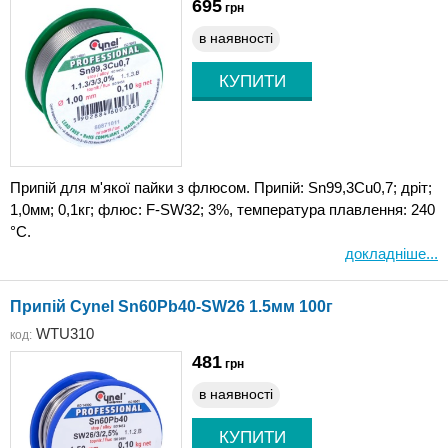
695
грн
в наявності
Припій для м'якої пайки з флюсом. Припій: Sn99,3Cu0,7; дріт;
1,0мм; 0,1кг; флюс: F-SW32; 3%, температура плавлення: 240
°C.
докладніше...
Припій Cynel Sn60Pb40-SW26 1.5мм 100г
WTU310
код:
481
грн
в наявності