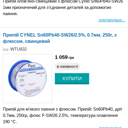
Припій олов'яно-свинцевий з флюсом Cynel Sn60Pb40-SW26
1мм призначений для з'єднання деталей за допомогою
паяння.
докладніше...
Припій CYNEL Sn60Pb40-SW26/2.5%, 0.7мм, 250г, з
флюсом, свинцевий
WTU832
код:
1 059
грн
в наявності
Припій для м'якого паяння з флюсом. Припій: Sn60Pb40, дріт
0.7мм, 250гр, флюс F-SW26 2.5%, температура плавлення
190 °С.
докладніше...