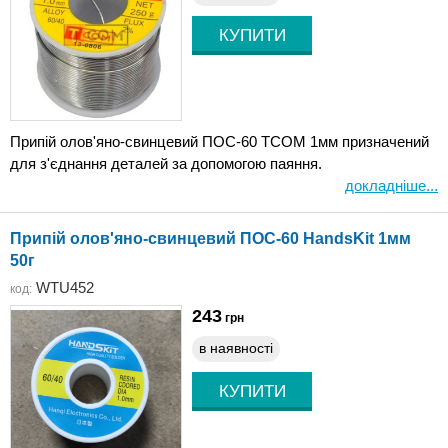
Припій олов'яно-свинцевий ПОС-60 TCOM 1мм призначений
для з'єднання деталей за допомогою паяння.
докладніше...
Припій олов'яно-свинцевий ПОС-60 HandsKit 1мм
50г
WTU452
код:
243
грн
в наявності