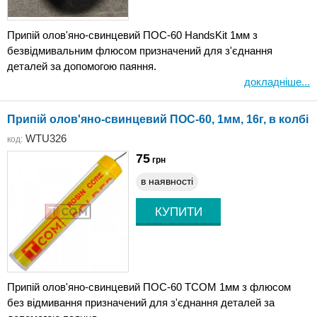
Припій олов'яно-свинцевий ПОС-60 HandsKit 1мм з
безвідмивальним флюсом призначений для з'єднання
деталей за допомогою паяння.
докладніше...
Припій олов'яно-свинцевий ПОС-60, 1мм, 16г, в колбі
WTU326
код:
75
грн
в наявності
Припій олов'яно-свинцевий ПОС-60 TCOM 1мм з флюсом
без відмивання призначений для з'єднання деталей за