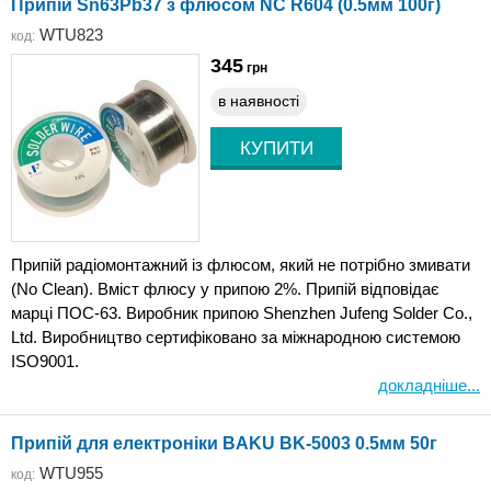
Припій Sn63Pb37 з флюсом NC R604 (0.5мм 100г)
WTU823
код:
345
грн
в наявності
Припій радіомонтажний із флюсом, який не потрібно змивати
(No Clean). Вміст флюсу у припою 2%. Припій відповідає
марці ПОС-63. Виробник припою Shenzhen Jufeng Solder Co.,
Ltd. Виробництво сертифіковано за міжнародною системою
ISO9001.
докладніше...
Припій для електроніки BAKU BK-5003 0.5мм 50г
WTU955
код: