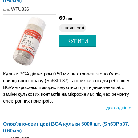
0.50мм)
WTU836
код:
69
грн
в наявності
Кульки BGA діаметром 0.50 мм виготовлені з олов'яно-
свинцевого сплаву (Sn63Pb37) та призначені для реболінгу
BGA-мікросхем. Використовуються для відновлення або
заміни кулькових контактів на мікросхемах під час ремонту
електронних пристроїв.
докладніше...
Олов'яно-свинцеві BGA кульки 5000 шт. (Sn63Pb37,
0.60мм)