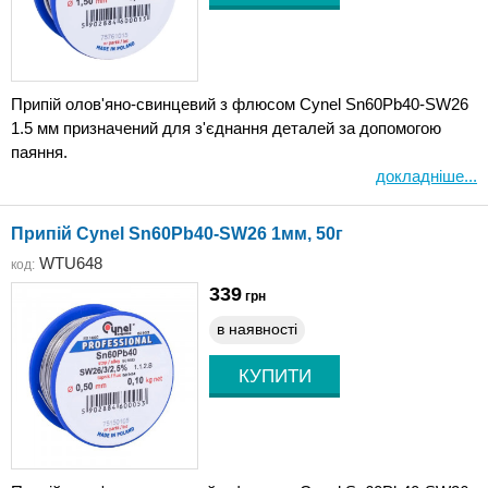
Припій олов'яно-свинцевий з флюсом Cynel Sn60Pb40-SW26
1.5 мм призначений для з'єднання деталей за допомогою
паяння.
докладніше...
Припій Cynel Sn60Pb40-SW26 1мм, 50г
WTU648
код:
339
грн
в наявності