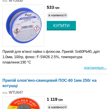
WTU830
код:
533
грн
в наявності
Припій для м'якої пайки з флюсом. Припій: Sn60Pb40, дріт
1.0мм, 100гр, флюс: F-SW26 2.5%, температура
плавління:190 °С
докладніше...
Припій олов'яно-свинцевий ПОС-60 1мм 250г на
котушці
WTU647
код:
1 119
грн
в наявності