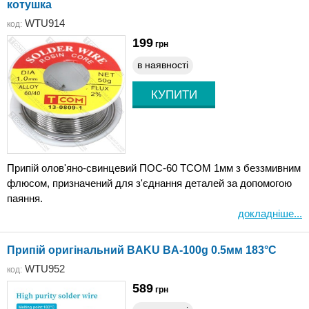
котушка
WTU914
код:
199
грн
в наявності
Припій олов'яно-свинцевий ПОС-60 TCOM 1мм з беззмивним
флюсом, призначений для з'єднання деталей за допомогою
паяння.
докладніше...
Припій оригінальний BAKU BA-100g 0.5мм 183°C
WTU952
код:
589
грн