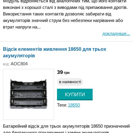
Модуль відрізняється від аналогічних тим, що його контакти
виконані з хорошої сталі з виводами під припаювання дротів.
Використання таких контактів дозволяє забирати від
акумуляторів значний струм без небезпеки нагрівання або
втрат напруги на...
докладніше...
Відсік елементів живлення 18650 для трьох
акумуляторів
AOC804
код:
39
грн
в наявності
Теги:
18650
Батарейний відсік для трьох акумуляторів 18650 призначений
для безпаєчного підключення і заміни акумуляторів