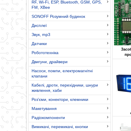
RF, Wi-Fi, ESP, Bluetooth, GSM, GPS,
FM, XBee
SONOFF Розумний будинок
Дисплеї
Звук, mp3
Датчики
Засо
Робототехніка
пр
Двигуни, драйвери
Насоси, помпи, електромагнітні
клапани
Кабелі, дроти, перехідники, шнури
живлення, хаби
Роз'єми, конектори, клемники
Макетування
Радіокомпоненти
Вимикачі, перемикачі, кнопки