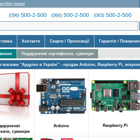
антійні умови
500-2-500
500-2-500
500-2-500
(096)
(066)
(063)
ставка
Контакти
Скарги / Пропозиції
Гарантія / Поверне
овинки
Подарункові сертифікати, сувеніри
т-магазин "Ардуіно в Україні" - продаж Arduino, Raspberry Pi, мікрок
Raspberry Pi
дарункові
Arduino
кати, сувеніри