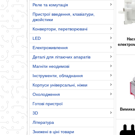
Реле та комутація
Пристрої введення, клавіатури,
джойстики
Конвертори, перетворювачі
LED
Нас
електром
Електроживлення
Деталі для літаючих апаратів
Магніти неодимові
Інструменти, обладнання
Корпуси універсальні, ніжки
Охолодження
Готові пристрої
Вимикач
3D
Література
Знижені в ціні товари