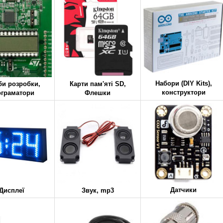
Набори (DIY Kits),
би розробки,
Карти пам'яті SD,
конструктори
ограматори
Флешки
Датчики
Дисплеї
Звук, mp3