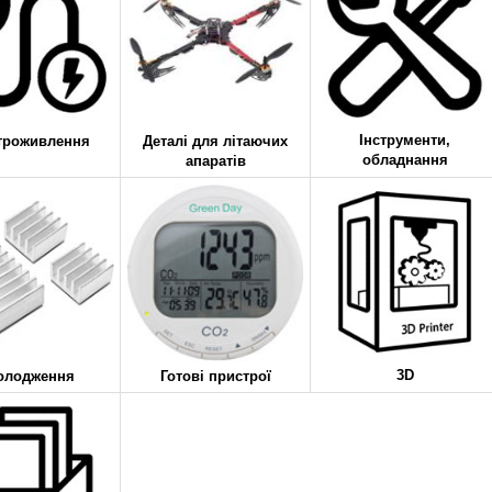
Інструменти,
троживлення
Деталі для літаючих
обладнання
апаратів
3D
олодження
Готові пристрої