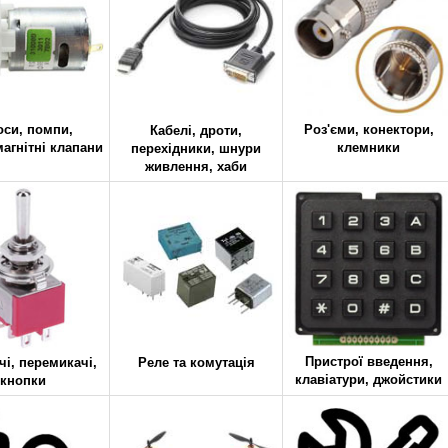
Роз'єми, конектори,
оси, помпи,
Кабелі, дроти,
клемники
агнітні клапани
перехідники, шнури
живлення, хаби
Пристрої введення,
і, перемикачі,
Реле та комутація
клавіатури, джойстики
кнопки