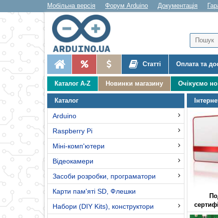
Мобільна версія
Форум Arduino
Документація
Гар
Статті
Оплата та до
Каталог A-Z
Новинки магазину
Очікуємо н
Каталог
Інтерне
Arduino
Raspberry Pi
Міні-комп'ютери
Відеокамери
Засоби розробки, програматори
Карти пам'яті SD, Флешки
По
сертифі
Набори (DIY Kits), конструктори