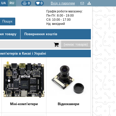
UA
RU
0
0
Вхід з паролем
Графік роботи магазину:
Пн-Пт: 8.00 - 19.00
Сб: 10.00 - 17.00
Нд: вихідний
ння товару
Повернення коштів
(немає товарів)
омп'ютерів в Києві і Україні
Міні-комп'ютери
Відеокамери