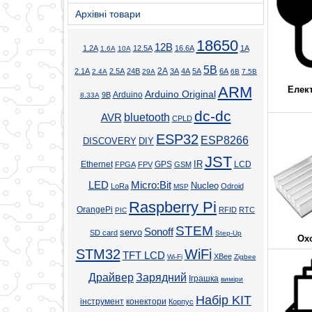
Архівні товари
18650
12В
1.2А
12.5А
16.6А
1А
1.6А
10А
5В
2А
2.1А
2.5А
24В
3А
4А
5А
6А
2.4А
29А
6В
7.5В
ARM
Елек
Arduino Original
Arduino
9В
8.33А
dc-dc
bluetooth
AVR
CPLD
ESP32
ESP8266
DISCOVERY
DIY
JST
Ethernet
GPS
IR
LCD
FPGA
FPV
GSM
LED
Micro:Bit
Nucleo
LoRa
Odroid
MSP
Raspberry Pi
OrangePi
RFID
RTC
PIC
STEM
Sonoff
servo
SD card
Step-Up
Ох
STM32
WiFi
TFT LCD
XBee
Wi-Fi
Zigbee
Драйвер
Зарядний
Іграшка
виміри
Набір KIT
інструмент
конектори
Корпус