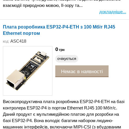
взаємодії природною мовою, ІІ-зору та...
докладніше...
Плата розробника ESP32-P4-ETH з 100 Мбіт RJ45
Ethernet портом
ASC418
код:
0
грн
очікується
Немає в наявності
Високопродуктивна плата розробника ESP32-P4-ETH на базі
контролера ESP32-P4 із портом Ethernet RJ45 100 Мбіт/с.
Даний продукт є мультимедійною платою для розробки на
базі ESP32-P4. Вона володіє багатим набором людино-
машинних інтерфейсів, включаючи MIPI-CSI (з вбудованим