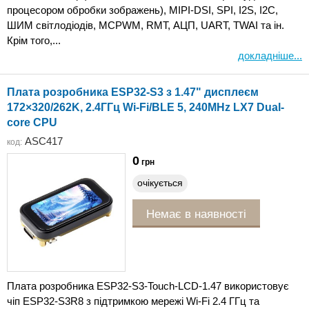
процесором обробки зображень), MIPI-DSI, SPI, I2S, I2C,
ШИМ світлодіодів, MCPWM, RMT, АЦП, UART, TWAI та ін.
Крім того,...
докладніше...
Плата розробника ESP32-S3 з 1.47" дисплеєм
172×320/262K, 2.4ГГц Wi-Fi/BLE 5, 240MHz LX7 Dual-
core CPU
ASC417
код:
0
грн
очікується
Немає в наявності
Плата розробника ESP32-S3-Touch-LCD-1.47 використовує
чіп ESP32-S3R8 з підтримкою мережі Wi-Fi 2.4 ГГц та