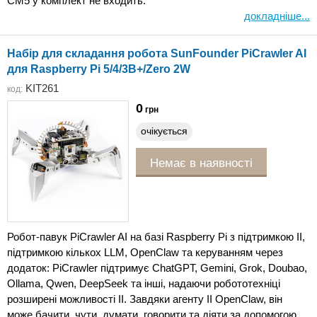
CM5 у комплект не входить.
докладніше...
Набір для складання робота SunFounder PiCrawler AI
для Raspberry Pi 5/4/3B+/Zero 2W
KIT261
код:
0
грн
очікується
Немає в наявності
Робот-павук PiCrawler AI на базі Raspberry Pi з підтримкою ІІ,
підтримкою кількох LLM, OpenClaw та керуванням через
додаток: PiCrawler підтримує ChatGPT, Gemini, Grok, Doubao,
Ollama, Qwen, DeepSeek та інші, надаючи робототехніці
розширені можливості ІІ. Завдяки агенту ІІ OpenClaw, він
може бачити, чути, думати, говорити та діяти за допомогою