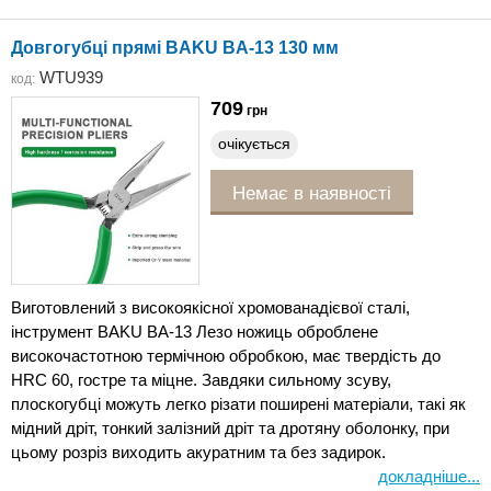
Довгогубці прямі BAKU BA-13 130 мм
WTU939
код:
709
грн
очікується
Немає в наявності
Виготовлений з високоякісної хромованадієвої сталі,
інструмент BAKU BA-13 Лезо ножиць оброблене
високочастотною термічною обробкою, має твердість до
HRC 60, гостре та міцне. Завдяки сильному зсуву,
плоскогубці можуть легко різати поширені матеріали, такі як
мідний дріт, тонкий залізний дріт та дротяну оболонку, при
цьому розріз виходить акуратним та без задирок.
докладніше...