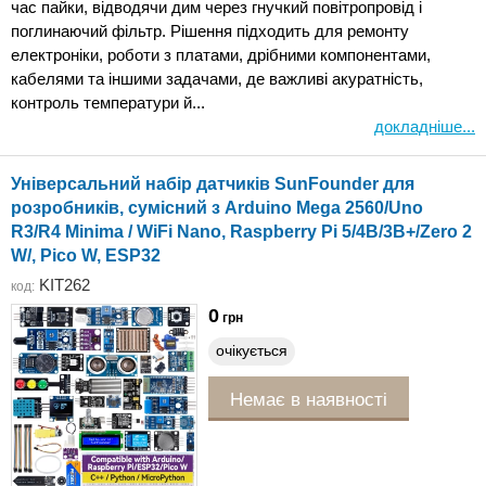
час пайки, відводячи дим через гнучкий повітропровід і
поглинаючий фільтр. Рішення підходить для ремонту
електроніки, роботи з платами, дрібними компонентами,
кабелями та іншими задачами, де важливі акуратність,
контроль температури й...
докладніше...
Універсальний набір датчиків SunFounder для
розробників, сумісний з Arduino Mega 2560/Uno
R3/R4 Minima / WiFi Nano, Raspberry Pi 5/4B/3B+/Zero 2
W/, Pico W, ESP32
KIT262
код:
0
грн
очікується
Немає в наявності