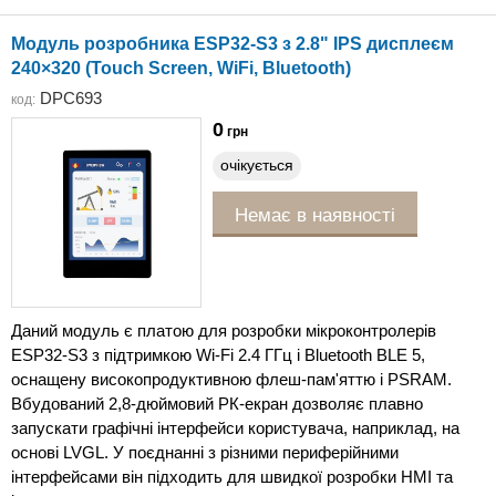
Модуль розробника ESP32-S3 з 2.8" IPS дисплеєм
240×320 (Touch Screen, WiFi, Bluetooth)
DPC693
код:
0
грн
очікується
Немає в наявності
Даний модуль є платою для розробки мікроконтролерів
ESP32-S3 з підтримкою Wi-Fi 2.4 ГГц і Bluetooth BLE 5,
оснащену високопродуктивною флеш-пам'яттю і PSRAM.
Вбудований 2,8-дюймовий РК-екран дозволяє плавно
запускати графічні інтерфейси користувача, наприклад, на
основі LVGL. У поєднанні з різними периферійними
інтерфейсами він підходить для швидкої розробки HMI та