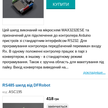
Цей шилд виконаний на мікросхемі MAX3232ESE та
призначений для підключення до контролера Arduino
пристроїв зі стандартним інтерфейсом RS232. Для
програмування контролера передбачений перемикач входу
Rx. В одному положенні контролер працює в парі з
конвертером, в іншому - в стандартному режимі
програмування. Також є зручна область для макетування під
пайку. Вихід конвертера виведений на...
докладніше...
RS485 шилд від DFRobot
ASC195
код:
418
грн
закінчується