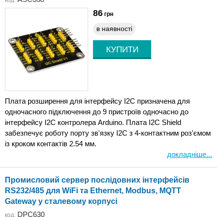
код:
86
грн
в наявності
Плата розширення для інтерфейсу I2C призначена для
одночасного підключення до 9 пристроїв одночасно до
інтерфейсу I2C контролера Arduino. Плата I2C Shield
забезпечує роботу порту зв'язку I2C з 4-контактним роз'ємом
із кроком контактів 2.54 мм.
докладніше...
Промисловий сервер послідовних інтерфейсів
RS232/485 для WiFi та Ethernet, Modbus, MQTT
Gateway у сталевому корпусі
DPC630
код: