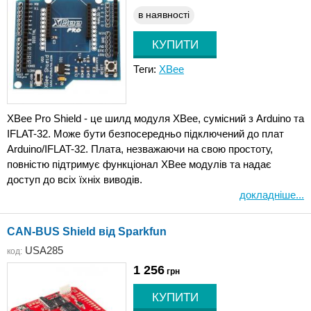
в наявності
Теги:
XBee
XBee Pro Shield - це шилд модуля XBee, сумісний з Arduino та
IFLAT-32. Може бути безпосередньо підключений до плат
Arduino/IFLAT-32. Плата, незважаючи на свою простоту,
повністю підтримує функціонал XBee модулів та надає
доступ до всіх їхніх виводів.
докладніше...
CAN-BUS Shield від Sparkfun
USA285
код:
1 256
грн