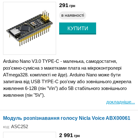
291
грн
в наявності
Arduino Nano V3.0 TYPE-C - маленька, самодостатня,
роз'ємно-сумісна з макетками плата на мікроконтролері
ATmega328. комплекті не йде). Arduino Nano може бути
запитана від USB TYPE-C роз'єму або зовнішнього джерела
живлення 6-12В (пін "Vin") або 5В стабільного зовнішнього
живлення (пін "5V").
докладніше...
Модуль розпізнавання голосу Nicla Voice ABX00061
ASC252
код:
2 991
грн