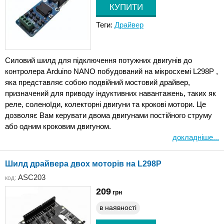
Теги:
Драйвер
Силовий шилд для підключення потужних двигунів до
контролера Arduino NANO побудований на мікросхемі L298P ,
яка представляє собою подвійний мостовий драйвер,
призначений для приводу індуктивних навантажень, таких як
реле, соленоїди, колекторні двигуни та крокові мотори. Це
дозволяє Вам керувати двома двигунами постійного струму
або одним кроковим двигуном.
докладніше...
Шилд драйвера двох моторів на L298P
ASC203
код:
209
грн
в наявності