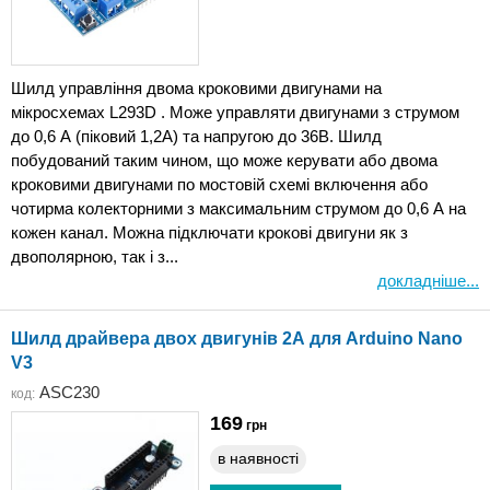
Шилд управління двома кроковими двигунами на
мікросхемах L293D . Може управляти двигунами з струмом
до 0,6 А (піковий 1,2А) та напругою до 36В. Шилд
побудований таким чином, що може керувати або двома
кроковими двигунами по мостовій схемі включення або
чотирма колекторними з максимальним струмом до 0,6 А на
кожен канал. Можна підключати крокові двигуни як з
двополярною, так і з...
докладніше...
Шилд драйвера двох двигунів 2А для Arduino Nano
V3
ASC230
код:
169
грн
в наявності