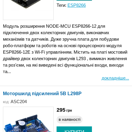
Теги:
ESP8266
Модуль розширення NODE-MCU ESP8266-12 для
підключення двох колекторних двигунів, виконавчих
механізмів та датчиків. Дуже зручна плата для побудови
робо-платформ та роботів на основі процесорного модуля
ESP8266-12E з Wi-Fi управлінням. Містить на платі мостовий
драйвер двох колекторних двигунів L293 , вимикач живлення
та роз'єми, на які виведені всі функціональні входи, виходи
та...
докладніше...
Моторшилд підсилений 5В L298P
ASC204
код:
295
грн
в наявності