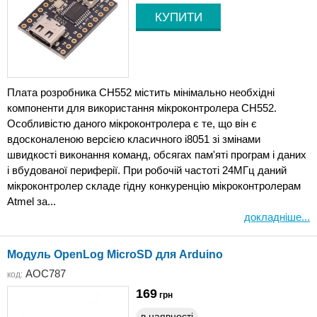
Плата розробника CH552 містить мінімально необхідні
компоненти для використання мікроконтролера CH552.
Особливістю даного мікроконтролера є те, що він є
вдосконаленою версією класичного i8051 зі змінами
швидкості виконання команд, обсягах пам'яті програм і даних
і вбудованої периферії. При робочій частоті 24МГц даний
мікроконтролер складе гідну конкуренцію мікроконтролерам
Atmel за...
докладніше...
Модуль OpenLog MicroSD для Arduino
AOC787
код:
169
грн
в наявності