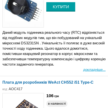
Даний модуль годинника реального часу (RTC) відрізняється
від подібних модулів тим, що він побудований на унікальній
мікросхемі DS3231SN . Унікальність її полягає в дуже високій
точності ходу годинника. Цього вдалося домогтися,
помістивши кварцевий резонатор в корпус мікросхеми та
забезпечивши температурну компенсацію і цифрову корекцію
частоти задаючого генератора.
докладніше...
Плата для розробників WeAct CH552 i51 Type-C
AOC417
код:
106
грн
в наявності