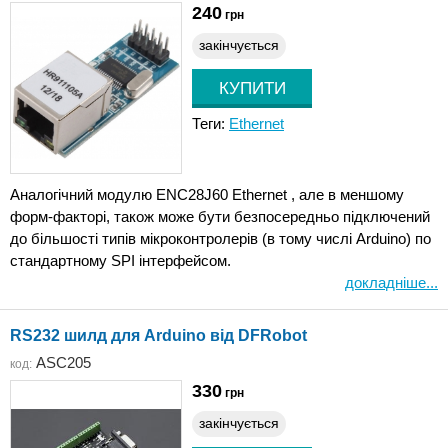
240
грн
закінчується
Теги:
Ethernet
Аналогічний модулю ENC28J60 Ethernet , але в меншому
форм-факторі, також може бути безпосередньо підключений
до більшості типів мікроконтролерів (в тому числі Arduino) по
стандартному SPI інтерфейсом.
докладніше...
RS232 шилд для Arduino від DFRobot
ASC205
код:
330
грн
закінчується