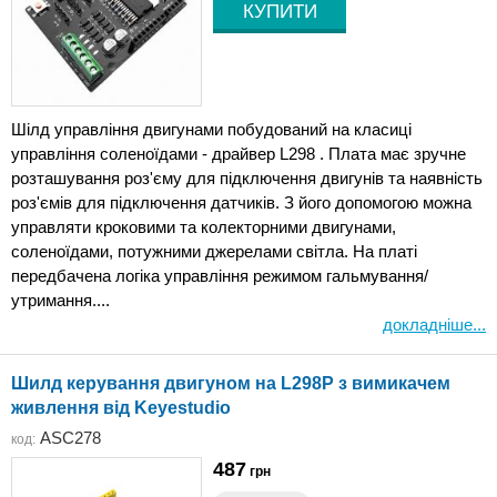
Шілд управління двигунами побудований на класиці
управління соленоїдами - драйвер L298 . Плата має зручне
розташування роз'єму для підключення двигунів та наявність
роз'ємів для підключення датчиків. З його допомогою можна
управляти кроковими та колекторними двигунами,
соленоїдами, потужними джерелами світла. На платі
передбачена логіка управління режимом гальмування/
утримання....
докладніше...
Шилд керування двигуном на L298P з вимикачем
живлення від Keyestudio
ASC278
код:
487
грн