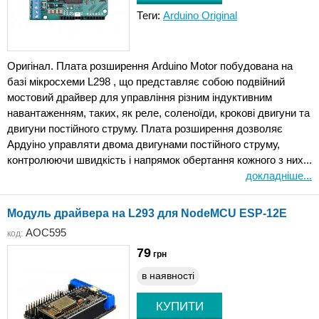
Теги:
Arduino Original
Оригінал. Плата розширення Arduino Motor побудована на
базі мікросхеми L298 , що представляє собою подвійний
мостовий драйвер для управління різним індуктивним
навантаженням, таких, як реле, соленоїди, крокові двигуни та
двигуни постійного струму. Плата розширення дозволяє
Ардуіно управляти двома двигунами постійного струму,
контролюючи швидкість і напрямок обертання кожного з них...
докладніше...
Модуль драйвера на L293 для NodeMCU ESP-12E
AOC595
код:
79
грн
в наявності