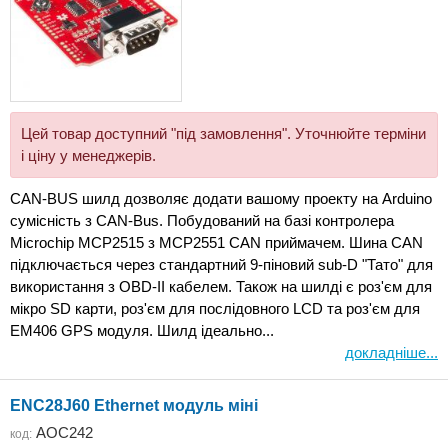
Цей товар доступний "під замовлення". Уточнюйте терміни
і ціну у менеджерів.
CAN-BUS шилд дозволяє додати вашому проекту на Arduino
сумісність з CAN-Bus. Побудований на базі контролера
Microchip MCP2515 з MCP2551 CAN приймачем. Шина CAN
підключається через стандартний 9-піновий sub-D "Тато" для
використання з OBD-II кабелем. Також на шилді є роз'єм для
мікро SD карти, роз'єм для послідовного LCD та роз'єм для
EM406 GPS модуля. Шилд ідеально...
докладніше...
ENC28J60 Ethernet модуль міні
AOC242
код: