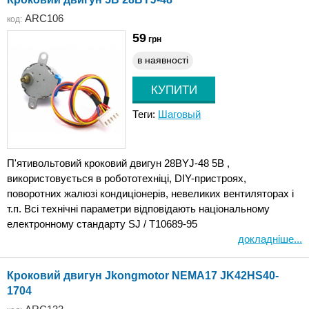
ARC106
код:
59
грн
в наявності
Теги:
Шаговый
П'ятивольтовий кроковий двигун 28BYJ-48 5В ,
використовується в робототехніці, DIY-пристроях,
поворотних жалюзі кондиціонерів, невеликих вентиляторах і
т.п. Всі технічні параметри відповідають національному
електронному стандарту SJ / T10689-95
докладніше...
Кроковий двигун Jkongmotor NEMA17 JK42HS40-
1704