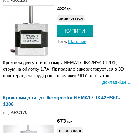
ARC133
код:
432
грн
закінчується
Теги:
Шаговый
Кроковий двигун типорозміру NEMA17 JK42HS40-1704 ,
струм на обмотку 1.7А. Як правило використовується в 3D
принтерах, екструдерах і невеликих ЧПУ верстатах.
докладніше...
Кроковий двигун Jkongmotor NEMA17 JK42HS60-
1206
ARC170
код:
673
грн
в наявності