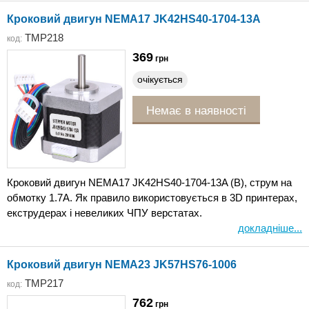
Кроковий двигун NEMA17 JK42HS40-1704-13A
TMP218
код:
369
грн
очікується
Немає в наявності
Кроковий двигун NEMA17 JK42HS40-1704-13A (B), струм на
обмотку 1.7А. Як правило використовується в 3D принтерах,
екструдерах і невеликих ЧПУ верстатах.
докладніше...
Кроковий двигун NEMA23 JK57HS76-1006
TMP217
код:
762
грн