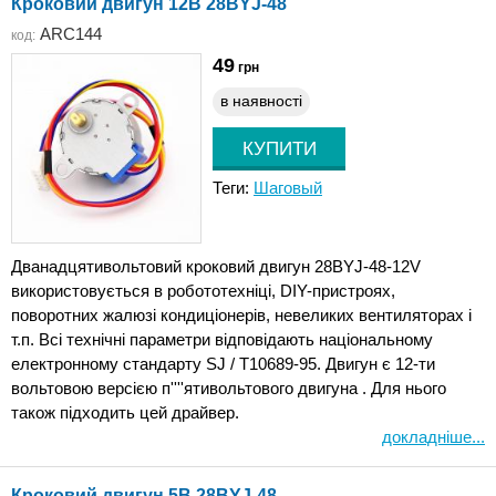
Кроковий двигун 12В 28BYJ-48
ARC144
код:
49
грн
в наявності
Теги:
Шаговый
Дванадцятивольтовий кроковий двигун 28BYJ-48-12V
використовується в робототехніці, DIY-пристроях,
поворотних жалюзі кондиціонерів, невеликих вентиляторах і
т.п. Всі технічні параметри відповідають національному
електронному стандарту SJ / T10689-95. Двигун є 12-ти
вольтовою версією п''''ятивольтового двигуна . Для нього
також підходить цей драйвер.
докладніше...
Кроковий двигун 5В 28BYJ-48