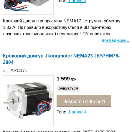
Теги:
Шаговый
Кроковий двигун типорозміру NEMA17 , струм на обмотку
1.33 A. Як правило використовується в 3D принтерах,
лазерних гравірувальних і невеликих ЧПУ верстатах.
докладніше...
Кроковий двигун Jkongmotor NEMA23 JK57HM76-
2804
ARC171
код:
1 599
грн
очікується
Немає в наявності
Теги:
Шаговый