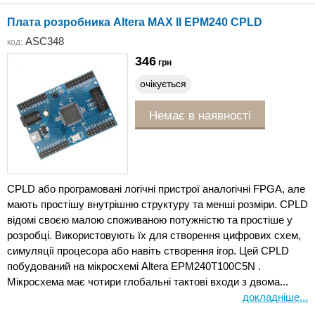
Плата розробника Altera MAX II EPM240 CPLD
ASC348
код:
346
грн
очікується
Немає в наявності
CPLD або програмовані логічні пристрої аналогічні FPGA, але
мають простішу внутрішню структуру та менші розміри. CPLD
відомі своєю малою споживаною потужністю та простіше у
розробці. Використовують їх для створення цифрових схем,
симуляції процесора або навіть створення ігор. Цей CPLD
побудований на мікросхемі Altera EPM240T100C5N .
Мікросхема має чотири глобальні тактові входи з двома...
докладніше...