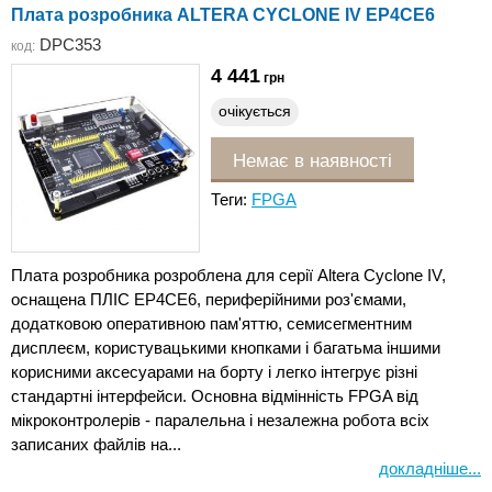
Плата розробника ALTERA CYCLONE IV EP4CE6
DPC353
код:
4 441
грн
очікується
Немає в наявності
Теги:
FPGA
Плата розробника розроблена для серії Altera Cyclone IV,
оснащена ПЛІС EP4CE6, периферійними роз'ємами,
додатковою оперативною пам'яттю, семисегментним
дисплеєм, користувацькими кнопками і багатьма іншими
корисними аксесуарами на борту і легко інтегрує різні
стандартні інтерфейси. Основна відмінність FPGA від
мікроконтролерів - паралельна і незалежна робота всіх
записаних файлів на...
докладніше...