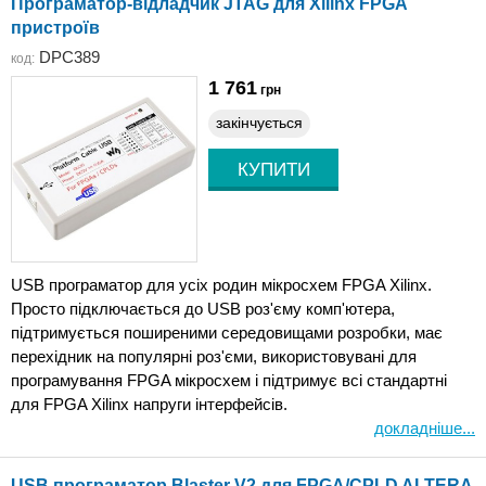
Програматор-відладчик JTAG для Xilinx FPGA
пристроїв
DPC389
код:
1 761
грн
закінчується
USB програматор для усіх родин мікросхем FPGA Xilinx.
Просто підключається до USB роз'єму комп'ютера,
підтримується поширеними середовищами розробки, має
перехідник на популярні роз'єми, використовувані для
програмування FPGA мікросхем і підтримує всі стандартні
для FPGA Xilinx напруги інтерфейсів.
докладніше...
USB програматор Blaster V2 для FPGA/CPLD ALTERA