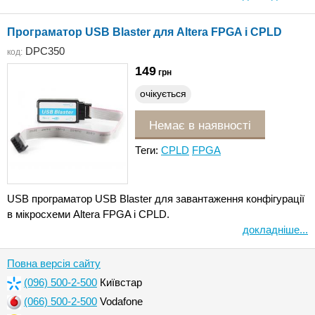
Програматор USB Blaster для Altera FPGA і CPLD
DPC350
код:
149
грн
очікується
Немає в наявності
Теги:
CPLD
FPGA
USB програматор USB Blaster для завантаження конфігурації
в мікросхеми Altera FPGA і CPLD.
докладніше...
Повна версія сайту
(096) 500-2-500
Київстар
(066) 500-2-500
Vodafone