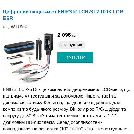
Цифровий пінцет-міст FNIRSI® LCR-ST2 100K LCR
ESR
WTU960
код:
2 096
грн
закінчується
FNIRSI LCR-ST2 - це компактний дворежимний LCR-метр, що
підтримує як тестування за допомогою пінцету, так і за
допомогою затиску Кельвіна, що ідеально підходить для
компонентів будь-якого розміру. Він вимірює R/C/L, діоди та
напругу до 30 В з п'ятьма тестовими частотами та 1.47-
дюймовим HD-дисплеєм. Серед особливостей -
повнодіапазонна розгортка (100 Гц-100 кГц), інтелектуальне...