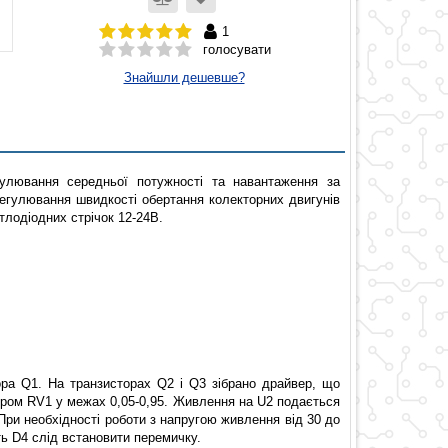
1
голосувати
Знайшли дешевше?
улювання середньої потужності та навантаження за
егулювання швидкості обертання колекторних двигунів
тлодіодних стрічок 12-24В.
ора Q1. На транзисторах Q2 і Q3 зібрано драйвер, що
тором RV1 у межах 0,05-0,95. Живлення на U2 подається
При необхідності роботи з напругою живлення від 30 до
ть D4 слід встановити перемичку.