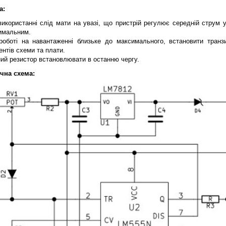
а:
використанні слід мати на увазі, що пристрій регулює середній струм 
имальним.
роботі на навантаженні близьке до максимального, встановити транз
нтів схеми та плати.
ий резистор встановлювати в останню чергу.
чна схема: