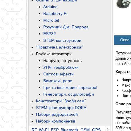
Arduino
Raspberry Pi
Micro:bit
Розумний Дім, Природа
ESP32
Опис
STEM-конструктори
"Практична електроніка"
Потужни
Радіоконструктори
допомог
Напруга, потужність
постійно
УНЧ, темброблоки
Характе
Світлові ефекти
Напру
Вимикачі, реле
Макс
Ігри та інші корисні пристрої
Коефі
Генератори, осцилографи
Част
Конструктори "Зроби сам"
Опис ро
STEM конструктори DOKA
Регулят
Набори радіодеталей
мінімізу
Набори компонентів
зі стабі
50В слід
RF, Wi-Fi, ESP, Bluetooth, GSM, GPS,