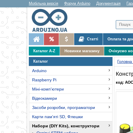
Мобільна версія
Форум Arduino
Документація
Гар
Статті
Оплата та до
Каталог A-Z
Новинки магазину
Очікуємо н
Каталог
Головна
Arduino
Конст
Raspberry Pi
код: AOC
Міні-комп'ютери
Відеокамери
Засоби розробки, програматори
Карти пам'яті SD, Флешки
Набори (DIY Kits), конструктори
Освітні STEM набори