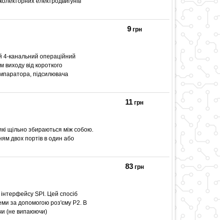
 колекторних електродвигунів
9
грн
й 4-канальний операційний
м виходу від короткого
омпаратора, підсилювача
11
грн
які щільно збираються між собою.
ням двох портів в один або
83
грн
інтерфейсу SPI. Цей спосіб
ми за допомогою роз'єму P2. В
чи (не випаюючи)