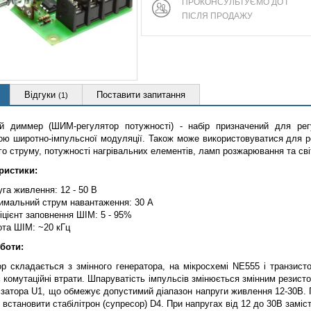
ПРОКОНСУЛЬТУЄМО ДО І
ПІСЛЯ ПРОДАЖУ
Відгуки
Поставити запитання
(1)
й диммер (ШИМ-регулятор потужності) - набір призначений для рег
ою широтно-імпульсної модуляції. Також може використовуватися для р
го струму, потужності нагрівальних елементів, ламп розжарювання та сві
ристики:
га живлення: 12 - 50 В
имальний струм навантаження: 30 А
цієнт заповнення ШІМ: 5 - 95%
ота ШІМ: ~20 кГц
боти:
ор складається з змінного генератора, на мікросхемі NE555 і транзист
є комутаційні втрати. Шпаруватість імпульсів змінюється змінним резис
лізатора U1, що обмежує допустимий діапазон напруги живлення 12-30В. 
 встановити стабілітрон (супресор) D4. При напругах від 12 до 30В заміс