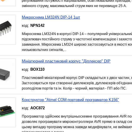
регулювання потужності нагрівальних, освітлювальних приладів,
змінного струму, максимальний струм яких не перевищує 25 А.
Микросхема LM324N DIP-14 1шт
код:
NPN142
Мікросхема LM324N в корпусі DIP-14 – популярний універсальни
підсилювач постійного струму з частотної компенсацією і захисто
замикання. Мікросхема LM324 широко застосовується в якості к
низьковольтних сигналів,...
Мініатюрний пластиковий корпус "Діплексер" DIP
код:
BOX110
Пластиковий мініатюрний корпус DIP складається з двох частин, 
Застосовується при створенні диплексерів, дуплексерів об'єднан
розподілом портів та ін. Колір - чорний, матеріал - ПП або ПС.
Конструктор "Atmel COM-портовий програматор K156"
код:
AOC872
Програматор здійснює внутрішньосхемне програмування AVR по 
дозволяє програмувати мікроконтроллери AVR прямо в складі схе
цьому випадку програму можна завжди модифікувати, не виймаю