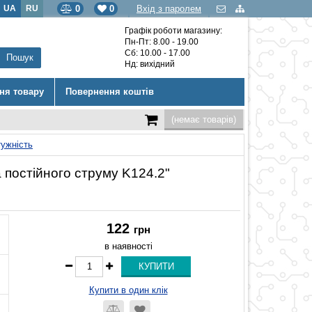
UA
RU
0
0
Вхід з паролем
Графік роботи магазину:
Пн-Пт: 8.00 - 19.00
Сб: 10.00 - 17.00
Нд: вихідний
ння товару
Повернення коштів
(немає товарів)
тужність
постійного струму K124.2"
122
грн
в наявності
Купити в один клік