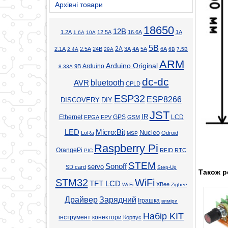
Архівні товари
18650
12В
1.2А
12.5А
16.6А
1А
1.6А
10А
5В
2А
2.1А
2.5А
24В
3А
4А
5А
6А
2.4А
29А
6В
7.5В
ARM
Arduino Original
Arduino
9В
8.33А
dc-dc
bluetooth
AVR
CPLD
ESP32
ESP8266
DISCOVERY
DIY
JST
Ethernet
GPS
IR
LCD
FPGA
FPV
GSM
LED
Micro:Bit
Nucleo
LoRa
Odroid
MSP
Raspberry Pi
OrangePi
RFID
RTC
PIC
STEM
Sonoff
servo
SD card
Step-Up
Також р
STM32
WiFi
TFT LCD
XBee
Wi-Fi
Zigbee
Драйвер
Зарядний
Іграшка
виміри
Набір KIT
інструмент
конектори
Корпус