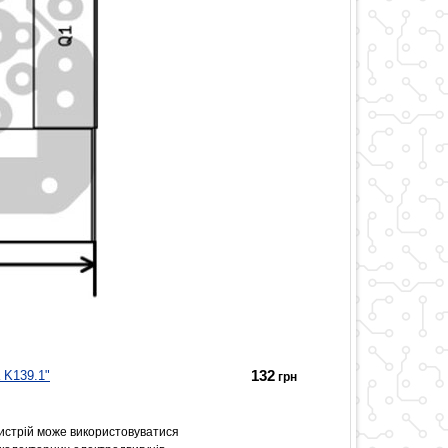
132
 K139.1"
грн
истрій може використовуватися