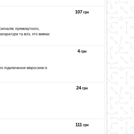
107
грн
игналів: прямокутного,
апаратури та всіх, хто вивчає
4
грн
о підключення мікросхем із
24
грн
111
грн