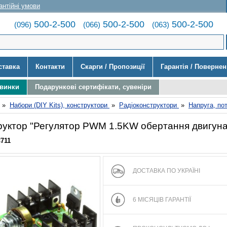
антійні умови
500-2-500
500-2-500
500-2-500
(096)
(066)
(063)
ставка
Контакти
Скарги / Пропозиції
Гарантія / Поверне
овинки
Подарункові сертифікати, сувеніри
»
Набори (DIY Kits), конструктори
»
Радіоконструктори
»
Напруга, по
руктор "Регулятор PWM 1.5KW обертання двигуна 
711
ДОСТАВКА ПО УКРАЇНІ
6 МІСЯЦІВ ГАРАНТІЇ