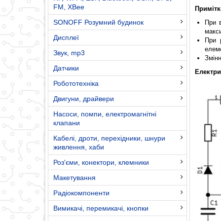
FM, XBee
Примітк
SONOFF Розумний будинок
При 
макс
Дисплеї
При 
елеме
Звук, mp3
Змінн
Датчики
Електри
Робототехніка
Двигуни, драйвери
Насоси, помпи, електромагнітні
клапани
Кабелі, дроти, перехідники, шнури
живлення, хаби
Роз'єми, конектори, клемники
Макетування
Радіокомпоненти
Вимикачі, перемикачі, кнопки