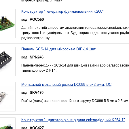
мікроконтроллер з плати.
Конструктор "Генератор функціональний K260"
код:
AOC560
Даний пристрій є простим аналоговим генератором спеціальних с
трикутного і синусоїдального. Буде корисно для тестування радіо
радіоелектроніку.
Панель SCS-14 для мікросхем DIP-14 1шт
код:
NPN246
Панель-перехідник SCS-14 для швидкої заміни або багаторазовог
типом корпусу DIP14.
Монтажний металевий роз'єм DC099 5.5x2.5мм, DC
код:
SKV470
Роз'єм (мама) живлення постійного струму DC099 5.5 мм x 2.5 мм
Конструктор "Індикатор рівня рідини світлодіодний K254.1"
код:
AOC427