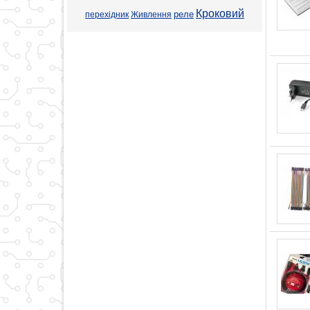
Кроковий
реле
перехідник
Живлення