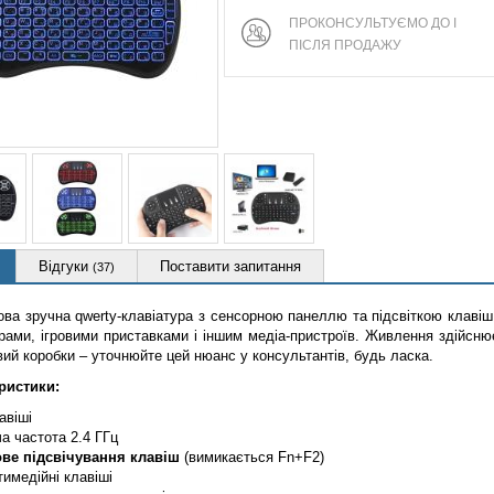
ПРОКОНСУЛЬТУЄМО ДО І
ПІСЛЯ ПРОДАЖУ
Відгуки
Поставити запитання
(37)
ва зручна qwerty-клавіатура з сенсорною панеллю та підсвіткою клавіш.
рами, ігровими приставками і іншим медіа-пристроїв. Живлення здійсн
ий коробки – уточнюйте цей нюанс у консультантів, будь ласка.
ристики:
авіші
а частота 2.4 ГГц
ве підсвічування клавіш
(вимикається Fn+F2)
имедійні клавіші