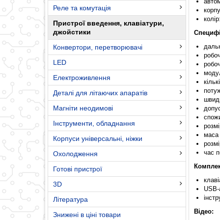
авто
Реле та комутація
корпу
колір
Пристрої введення, клавіатури,
джойстики
Специфі
дальн
Конвертори, перетворювачі
робоч
LED
робоч
моду
Електроживлення
кільк
поту
Деталі для літаючих апаратів
швидк
Магніти неодимові
допус
спожи
Інструменти, обладнання
розмі
маса 
Корпуси універсальні, ніжки
розмі
час п
Охолодження
Комплек
Готові пристрої
клаві
3D
USB-
інстр
Література
Відео:
Знижені в ціні товари