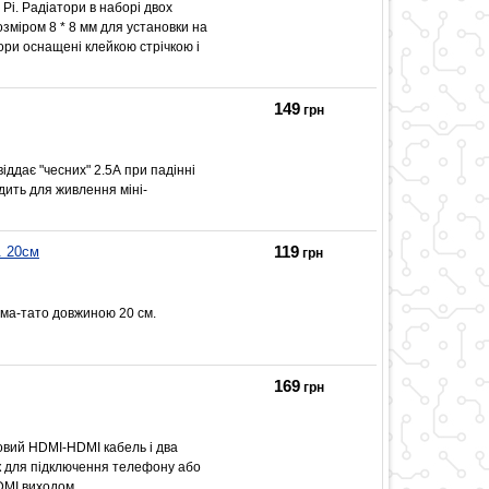
 Pi. Радіатори в наборі двох
озміром 8 * 8 мм для установки на
ри оснащені клейкою стрічкою і
149
грн
іддає "чесних" 2.5А при падінні
дить для живлення міні-
119
. 20см
грн
ама-тато довжиною 20 см.
169
грн
овий HDMI-HDMI кабель і два
як для підключення телефону або
DMI виходом.