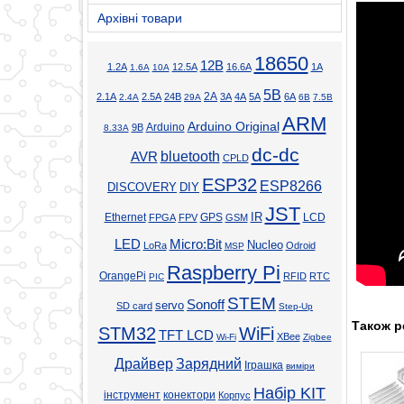
Архівні товари
18650
12В
1.2А
12.5А
16.6А
1А
1.6А
10А
5В
2А
2.1А
2.5А
24В
3А
4А
5А
6А
2.4А
29А
6В
7.5В
ARM
Arduino Original
Arduino
9В
8.33А
dc-dc
bluetooth
AVR
CPLD
ESP32
ESP8266
DISCOVERY
DIY
JST
Ethernet
GPS
IR
LCD
FPGA
FPV
GSM
LED
Micro:Bit
Nucleo
LoRa
Odroid
MSP
Raspberry Pi
OrangePi
RFID
RTC
PIC
STEM
Sonoff
servo
SD card
Step-Up
Також р
STM32
WiFi
TFT LCD
XBee
Wi-Fi
Zigbee
Драйвер
Зарядний
Іграшка
виміри
Набір KIT
інструмент
конектори
Корпус