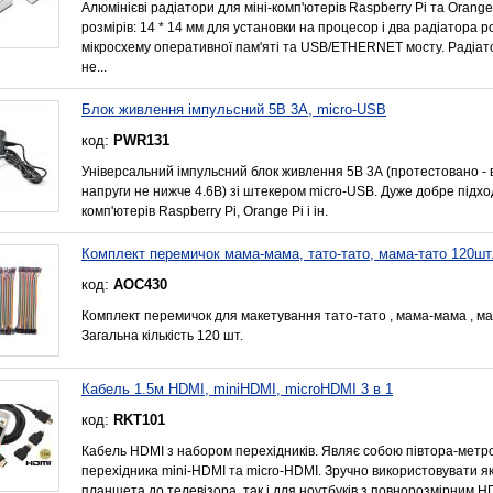
Алюмінієві радіатори для міні-комп'ютерів Raspberry Pi та Orange
розмірів: 14 * 14 мм для установки на процесор і два радіатора р
мікросхему оперативної пам'яті та USB/ETHERNET мосту. Радіато
не...
Блок живлення імпульсний 5В 3А, micro-USB
код:
PWR131
Універсальний імпульсний блок живлення 5В 3А (протестовано - в
напруги не нижче 4.6В) зі штекером micro-USB. Дуже добре підхо
комп'ютерів Raspberry Pi, Orange Pi і ін.
Комплект перемичок мама-мама, тато-тато, мама-тато 120шт
код:
AOC430
Комплект перемичок для макетування тато-тато , мама-мама , м
Загальна кількість 120 шт.
Кабель 1.5м HDMI, miniHDMI, microHDMI 3 в 1
код:
RKT101
Кабель HDMI з набором перехідників. Являє собою півтора-метр
перехідника mini-HDMI та micro-HDMI. Зручно використовувати 
планшета до телевізора, так і для ноутбуків з повнорозмірним H