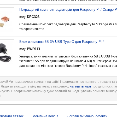
Покращений комплект радіаторів для Raspberry Pi / Orange P
код:
DPC326
Спеціальний комплект радіаторів для Raspberry Pi / Orange Pi 
та ефективністю.
Блок живлення 5В 3А USB Type-C для Raspberry Pi 4
код:
PWR113
Універсальний якісний імпульсний блок живлення 5В 3А USB Type
"чесних" 2.5А при падінні напруги не нижче 4.6В) зі штекером US
для живлення міні-комп'ютерів Raspberry Pi 4 і іншої техніки з р
друзі! Ми намагаємося тримати на сайті інформацію про наявність товарів та ц
напишіть нам
. Якщо ви знаходите ціну на товар завищеною,
про це із посила
игуємо її. Асортимент магазину дуже великий та іноді бувають помилки в ціноу
я.
оротний зв'язок
Мобільна версія
Договір публічної оферти