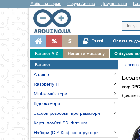
Мобільна версія
Форум Arduino
Документація
Гар
Статті
Оплата та до
Каталог A-Z
Новинки магазину
Очікуємо н
Каталог
Головна
Arduino
Бездро
Raspberry Pi
код: DPC
Міні-комп'ютери
Додаткові
Відеокамери
Засоби розробки, програматори
Карти пам'яті SD, Флешки
Набори (DIY Kits), конструктори