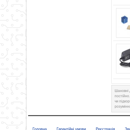
Шановні 
постійно
чи підкор
розумінн
Головна
Гарантійні умови
Реєстрація
Зв