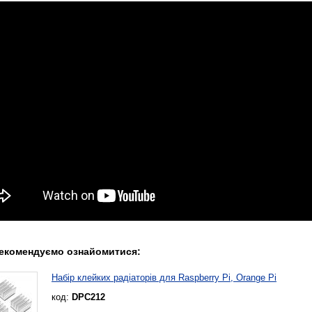
екомендуємо ознайомитися:
Набір клейких радіаторів для Raspberry Pi, Orange Pi
код:
DPC212