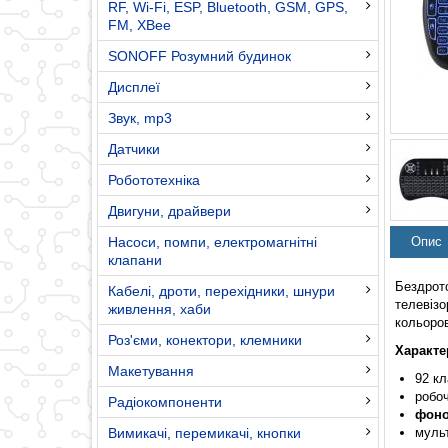
RF, Wi-Fi, ESP, Bluetooth, GSM, GPS,
FM, XBee
SONOFF Розумний будинок
Дисплеї
Звук, mp3
Датчики
Робототехніка
Двигуни, драйвери
Насоси, помпи, електромагнітні
Опис
клапани
Бездрото
Кабелі, дроти, перехідники, шнури
телевізо
живлення, хаби
кольоров
Роз'єми, конектори, клемники
Характе
Макетування
92 кл
робоч
Радіокомпоненти
фоно
Вимикачі, перемикачі, кнопки
мульт