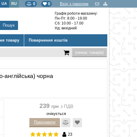
UA
RU
0
0
Вхід з паролем
Графік роботи магазину:
Пн-Пт: 8.00 - 19.00
Сб: 10.00 - 17.00
Нд: вихідний
ння товару
Повернення коштів
(немає товарів)
ко-англійська) чорна
239
грн
з ПДВ
очікується
Повідомити
23