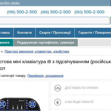
антійні умови
500-2-500
500-2-500
500-2-500
(096)
(066)
(063)
ставка
Контакти
Скарги / Пропозиції
Гарантія / Поверне
овинки
Подарункові сертифікати, сувеніри
»
Пристрої введення, клавіатури, джойстики
това міні клавіатура i8 з підсвічуванням (російсь
177
 категорії товару:
Периферія, розширення
ДОСТАВКА ПО УКРАЇНІ
6 МІСЯЦІВ ГАРАНТІЇ