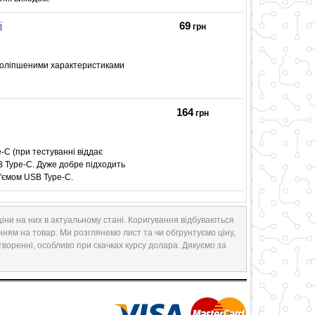
69
i
грн
з поліпшеними характеристиками
164
грн
-C (при тестуванні віддає
B Type-C. Дуже добре підходить
оз'ємом USB Type-C.
іни на них в актуальному стані. Коригування відбуваються
нням на товар. Ми розглянемо лист та чи обгрунтуємо ціну,
творенні, особливо при скачках курсу долара. Дякуємо за