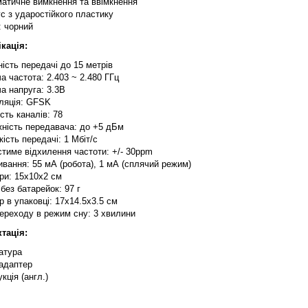
матичне вимкнення та ввімкнення
с з ударостійкого пластику
: чорний
кація:
ість передачі до 15 метрів
а частота: 2.403 ~ 2.480 ГГц
а напруга: 3.3В
ляція: GFSK
ість каналів: 78
жність передавача: до +5 дБм
ість передачі: 1 Мбіт/с
тиме відхилення частоти: +/- 30ppm
вання: 55 мА (робота), 1 мА (сплячий режим)
ри: 15x10x2 см
без батарейок: 97 г
р в упаковці: 17x14.5x3.5 см
ереходу в режим сну: 3 хвилини
тація:
атура
адаптер
укція (англ.)