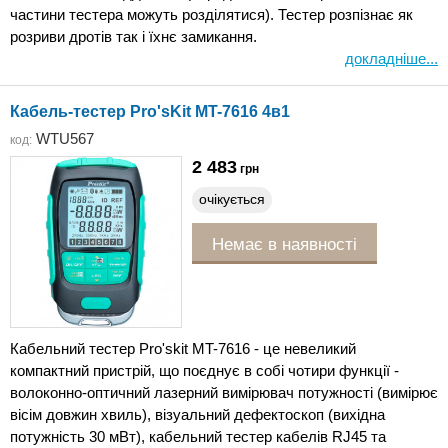
частини тестера можуть розділятися). Тестер розпізнає як
розриви дротів так і їхнє замикання.
докладніше...
Кабель-тестер Pro'sKit MT-7616 4в1
WTU567
код:
2 483
грн
очікується
Немає в наявності
Кабельний тестер Pro'skit MT-7616 - це невеликий
компактний пристрій, що поєднує в собі чотири функції -
волоконно-оптичний лазерний вимірювач потужності (вимірює
вісім довжин хвиль), візуальний дефектоскоп (вихідна
потужність 30 мВт), кабельний тестер кабелів RJ45 та