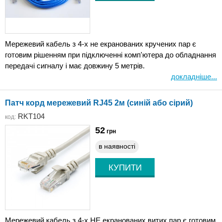
Мережевий кабель з 4-х не екранованих кручених пар є
готовим рішенням при підключенні комп'ютера до обладнання
передачі сигналу і має довжину 5 метрів.
докладніше...
Патч корд мережевий RJ45 2м (синій або сірий)
RKT104
код:
52
грн
в наявності
Мережевий кабель з 4-х НЕ екранованих витих пар є готовим