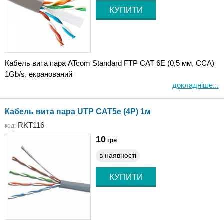
Кабель вита пара ATcom Standard FTP CAT 6E (0,5 мм, CCA)
1Gb/s, екранований
докладніше...
Кабель вита пара UTP CAT5e (4P) 1м
RKT116
код:
10
грн
в наявності