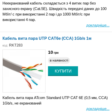
Неекранований кабель складається з 4 витих пар без
захисного екрану (Cat.5E). Швидкість передачі даних до 100
Мбіт/ с при використанні 2 пар і до 1000 Мбіт/с при
використанні 4 пар.
докладніше...
Кабель вита пара UTP CAT6e (CCA) 1Gb/s 1м
RKT283
код:
10
грн
в наявності
Кабель вита пара ATcom Standard UTP CAT 6E (0,5 мм, CCA)
1Gb/s, не екранований
докладніше...