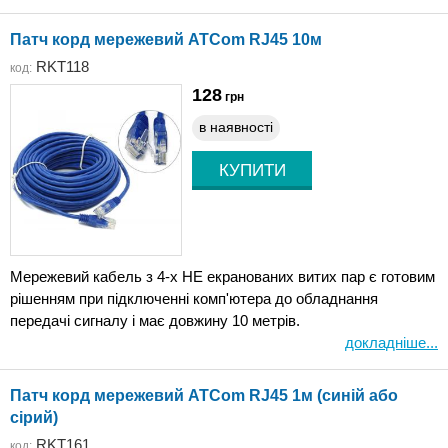
Патч корд мережевий ATCom RJ45 10м
RKT118
код:
128
грн
в наявності
Мережевий кабель з 4-х НЕ екранованих витих пар є готовим
рішенням при підключенні комп'ютера до обладнання
передачі сигналу і має довжину 10 метрів.
докладніше...
Патч корд мережевий ATCom RJ45 1м (синій або
сірий)
RKT161
код: