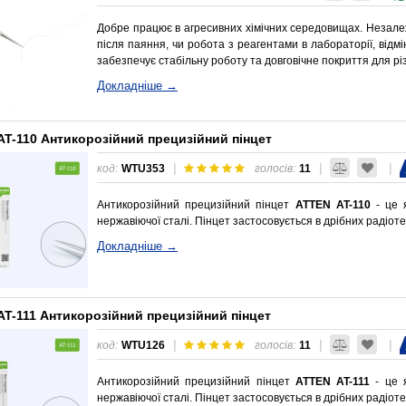
Добре працює в агресивних хімічних середовищах. Незалеж
після паяння, чи робота з реагентами в лабораторії, відмі
забезпечує стабільну роботу та довговічне покриття для рі
Докладніше →
AT-110 Антикорозійний прецизійний пінцет
|
|
|
код:
WTU353
голосів:
11
Антикорозійний прецизійний пінцет
ATTEN AT-110
- це я
нержавіючої сталі. Пінцет застосовується в дрібних радіот
Докладніше →
AT-111 Антикорозійний прецизійний пінцет
|
|
|
код:
WTU126
голосів:
11
Антикорозійний прецизійний пінцет
ATTEN AT-111
- це я
нержавіючої сталі. Пінцет застосовується в дрібних радіот