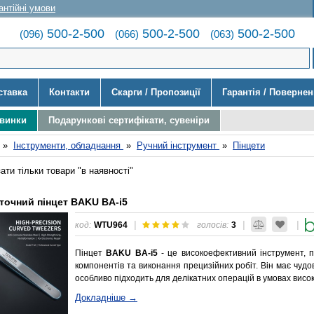
антійні умови
500-2-500
500-2-500
500-2-500
(096)
(066)
(063)
ставка
Контакти
Скарги / Пропозиції
Гарантія / Поверне
овинки
Подарункові сертифікати, сувеніри
»
Інструменти, обладнання
»
Ручний інструмент
»
Пінцети
ати тільки товари "в наявності"
точний пінцет BAKU BA-i5
|
|
|
код:
WTU964
голосів:
3
Пінцет
BAKU BA-i5
- це високоефективний інструмент, 
компонентів та виконання прецизійних робіт. Він має чудову
особливо підходить для делікатних операцій в умовах вис
Докладніше →