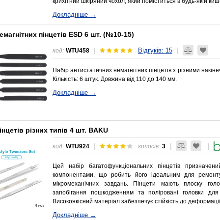
крихітний шкіряний чохол, який поміститься в будь-якій киш
Докладніше →
емагнітних пінцетів ESD 6 шт. (№10-15)
Відгуків: 15
|
|
код:
WTU458
Набір антистатичних немагнітних пінцетів з різними накіне
Кількість: 6 штук. Довжина від 110 до 140 мм.
Докладніше →
інцетів різних типів 4 шт. BAKU
|
|
|
код:
WTU924
голосів:
3
Цей набір багатофункціональних пінцетів призначен
компонентами, що робить його ідеальним для ремонту
мікромеханічних завдань. Пінцети мають плоску голо
запобігання пошкодженням та поліровані головки для 
Високоякісний матеріал забезпечує стійкість до деформаці
Докладніше →