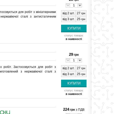
-
+
тосовується для робіт з мініатюрними
від 2 шт.
27
грн
 нержавіючої сталі з антистатичним
від 3 шт.
25
грн
статус товара:
в наявності
29
грн
-
+
 робіт. Застосовується для робіт з
від 2 шт.
27
грн
Виготовлений з нержавіючої сталі з
від 3 шт.
25
грн
статус товара:
в наявності
224
грн
з ПДВ