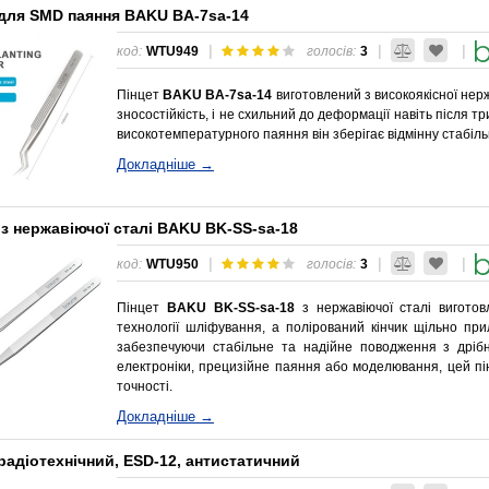
 для SMD паяння BAKU BA-7sa-14
|
|
|
код:
WTU949
голосів:
3
Пінцет
BAKU BA-7sa-14
виготовлений з високоякісної нержа
зносостійкість, і не схильний до деформації навіть після т
високотемпературного паяння він зберігає відмінну стабільні
Докладніше →
із нержавіючої сталі BAKU BK-SS-sa-18
|
|
|
код:
WTU950
голосів:
3
Пінцет
BAKU BK-SS-sa-18
з нержавіючої сталі виготов
технології шліфування, а полірований кінчик щільно при
забезпечуючи стабільне та надійне поводження з дріб
електроніки, прецизійне паяння або моделювання, цей пі
точності.
Докладніше →
радіотехнічний, ESD-12, антистатичний