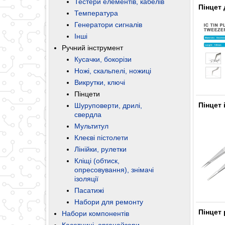
Тестери елементів, кабелів
Пінцет
Температура
Генератори сигналів
Інші
Ручний інструмент
Кусачки, бокорізи
Ножі, скальпелі, ножиці
Викрутки, ключі
Пінцети
Пінцет 
Шуруповерти, дрилі,
свердла
Мультитул
Клеєві пістолети
Лінійки, рулетки
Кліщі (обтиск,
опресовування), знімачі
ізоляції
Пасатижі
Набори для ремонту
Пінцет 
Набори компонентів
Касетниці, органайзери,