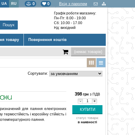
UA
RU
0
0
Вхід з паролем
Графік роботи магазину:
Пн-Пт: 8.00 - 19.00
Сб: 10.00 - 17.00
Нд: вихідний
ння товару
Повернення коштів
(немає товарів)
Сортувати:
398
грн
з ПДВ
-
+
призначений для паяння електронних
 термостійкість і корозійну стійкість і
статус товара:
окотемпературного паяння.
в наявності