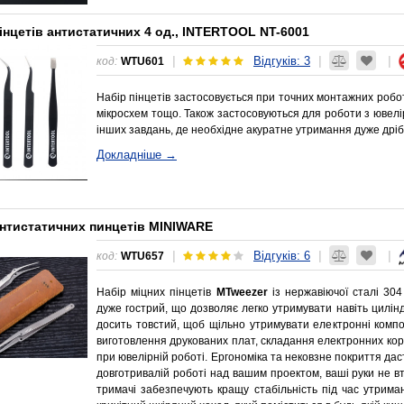
інцетів антистатичних 4 од., INTERTOOL NT-6001
Відгуків: 3
|
|
|
код:
WTU601
Набір пінцетів застосовується при точних монтажних робот
мікросхем тощо. Також застосовуються для роботи з ювел
інших завдань, де необхідне акуратне утримання дуже дріб
Докладніше →
антистатичних пинцетів MINIWARE
Відгуків: 6
|
|
|
код:
WTU657
Набір міцних пінцетів
MTweezer
із нержавіючої сталі 304
дуже гострий, що дозволяє легко утримувати навіть цилін
досить товстий, щоб щільно утримувати електронні компо
виготовлення друкованих плат, складання електронних кор
при ювелірній роботі. Ергономіка та нековзне покриття дас
довготривалій роботі над вашим проектом, ваші руки не в
тримачі забезпечують кращу стабільність під час утрима