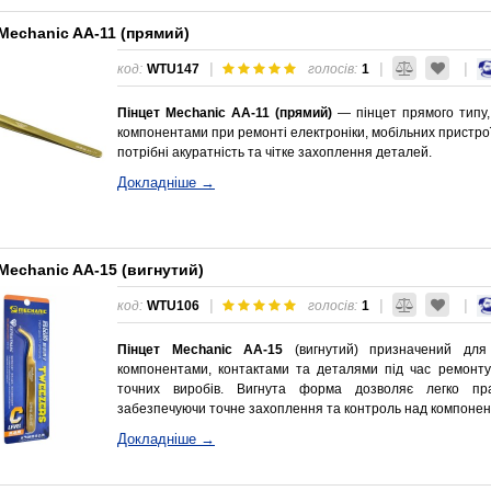
Mechanic AA-11 (прямий)
|
|
|
код:
WTU147
голосів:
1
Пінцет Mechanic AA-11 (прямий)
— пінцет прямого типу,
компонентами при ремонті електроніки, мобільних пристроїв
потрібні акуратність та чітке захоплення деталей.
Докладніше →
Mechanic AA-15 (вигнутий)
|
|
|
код:
WTU106
голосів:
1
Пінцет Mechanic AA‑15
(вигнутий) призначений для
компонентами, контактами та деталями під час ремонту
точних виробів. Вигнута форма дозволяє легко пра
забезпечуючи точне захоплення та контроль над компонен
Докладніше →