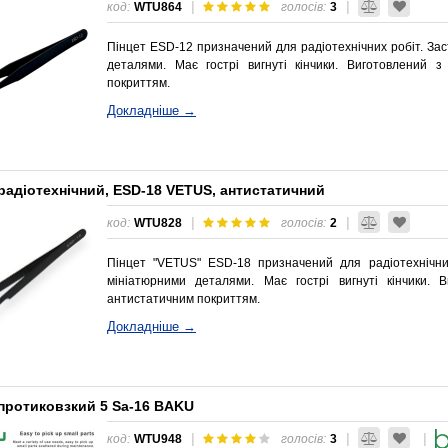
|
|
код:
WTU864
голосів:
3
Пінцет ESD-12 призначений для радіотехнічних робіт. Зас
деталями. Має гострі вигнуті кінчики. Виготовлений з
покриттям.
Докладніше →
радіотехнічний, ESD-18 VETUS, антистатичний
|
|
код:
WTU828
голосів:
2
Пінцет "VETUS" ESD-18 призначений для радіотехнічних
мініатюрними деталями. Має гострі вигнуті кінчики. 
антистатичним покриттям.
Докладніше →
 протиковзкий 5 Sa-16 BAKU
|
|
|
код:
WTU948
голосів:
3