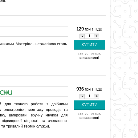
ені.
129
грн
з ПДВ
-
+
чниками. Матеріал - нержавіюча сталь.
статус товара:
в наявності
936
грн
з ПДВ
-
+
ий для точного роботи з дрібними
 електроніки, монтажу проводів та
статус товара:
вку, шліфовані вручну кінчики для
в наявності
підвищеної міцності та зчеплення.
ї та тривалий термін служби.