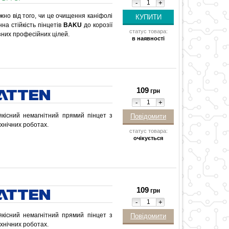
-
+
но від того, чи це очищення каніфолі
нна стійкість пінцетів
BAKU
до корозії
статус товара:
зних професійних цілей.
в наявності
109
грн
-
+
кісний немагнітний прямий пінцет з
Повідомити
ехнічних роботах.
статус товара:
очікується
109
грн
-
+
кісний немагнітний прямий пінцет з
Повідомити
ехнічних роботах.