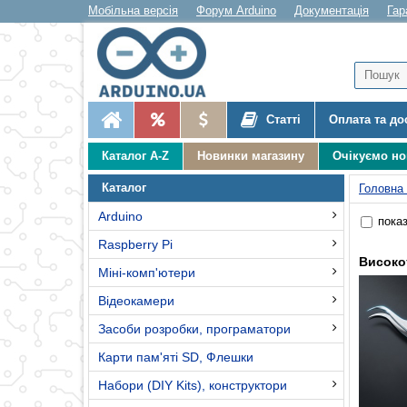
Мобільна версія
Форум Arduino
Документація
Гар
Статті
Оплата та до
Каталог A-Z
Новинки магазину
Очікуємо н
Каталог
Головна
Arduino
показ
Raspberry Pi
Високо
Міні-комп'ютери
Відеокамери
Засоби розробки, програматори
Карти пам'яті SD, Флешки
Набори (DIY Kits), конструктори