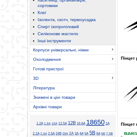
сортовики
Клеї
Ізолента, скотч, термоусадка
Спирт ізопропіловий
Силіконове мастило
Інші інструменти
Корпуси універсальні, ніжки
Пінцет 
Охолодження
Готові пристрої
3D
Література
Знижені в ціні товари
Архівні товари
18650
12В
1.2А
12.5А
16.6А
1А
1.6А
10А
Пінцет
5В
2А
2.1А
2.5А
24В
3А
4А
5А
6А
2.4А
29А
6В
7.5В