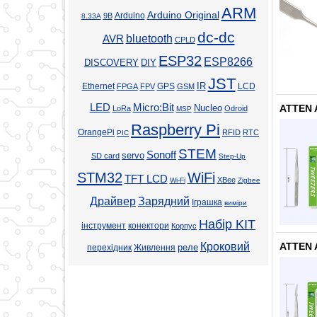
ARM
Arduino Original
Arduino
9В
8.33А
dc-dc
bluetooth
AVR
CPLD
ESP32
ESP8266
DISCOVERY
DIY
JST
Ethernet
GPS
IR
LCD
FPGA
FPV
GSM
LED
Micro:Bit
Nucleo
ATTEN 
LoRa
Odroid
MSP
Raspberry Pi
OrangePi
RFID
RTC
PIC
STEM
Sonoff
servo
SD card
Step-Up
STM32
WiFi
TFT LCD
XBee
Wi-Fi
Zigbee
Драйвер
Зарядний
Іграшка
виміри
Набір KIT
інструмент
конектори
Корпус
Кроковий
ATTEN 
реле
перехідник
Живлення