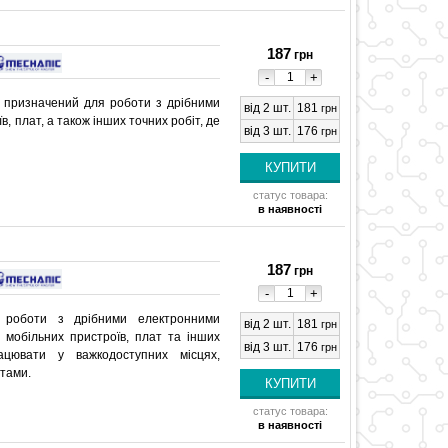
187
грн
-
+
 призначений для роботи з дрібними
від 2 шт.
181
грн
, плат, а також інших точних робіт, де
від 3 шт.
176
грн
статус товара:
в наявності
187
грн
-
+
 роботи з дрібними електронними
від 2 шт.
181
грн
 мобільних пристроїв, плат та інших
від 3 шт.
176
грн
цювати у важкодоступних місцях,
тами.
статус товара:
в наявності