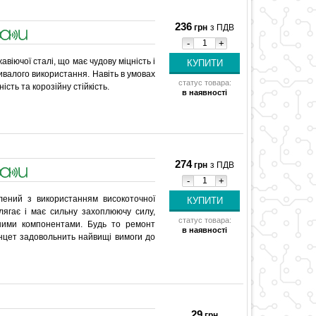
236
грн
з ПДВ
-
+
віючої сталі, що має чудову міцність і
ривалого використання. Навіть в умовах
статус товара:
сть та корозійну стійкість.
в наявності
274
грн
з ПДВ
-
+
лений з використанням високоточної
лягає і має сильну захоплюючу силу,
статус товара:
ними компонентами. Будь то ремонт
в наявності
нцет задовольнить найвищі вимоги до
29
грн