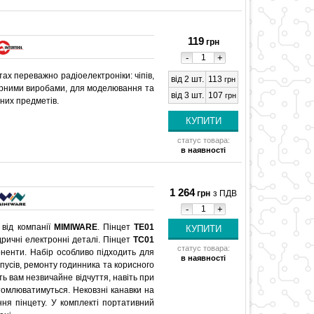
119
грн
-
+
ах переважно радіоелектроніки: чіпів,
від 2 шт.
113
грн
ірними виробами, для моделювання та
від 3 шт.
107
грн
них предметів.
статус товара:
в наявності
1 264
грн
з ПДВ
-
+
 від компанії
MIMIWARE
. Пінцет
TE01
дричні електронні деталі. Пінцет
TC01
статус товара:
ненти. Набір особливо підходить для
в наявності
пусів, ремонту годинника та корисного
ть вам незвичайне відчуття, навіть при
томлюватимуться. Нековзні канавки на
ння пінцету. У комплекті портативний