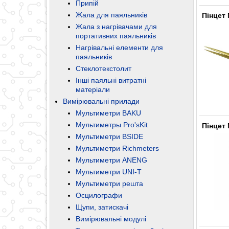
Припій
Жала для паяльників
Пінцет 
Жала з нагрівачами для
портативних паяльників
Нагрівальні елементи для
паяльників
Стеклотекстолит
Інші паяльні витратні
матеріали
Вимірювальні прилади
Мультиметри BAKU
Мультиметры Pro'sKit
Пінцет 
Мультиметри BSIDE
Мультиметри Richmeters
Мультиметри ANENG
Мультиметри UNI-T
Мультиметри решта
Осцилографи
Щупи, затискачі
Вимірювальні модулі