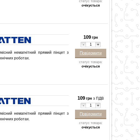
статус товара:
очікується
109
грн
-
+
кісний немагнітний прямий пінцет з
Повідомити
ехнічних роботах.
статус товара:
очікується
109
грн
з ПДВ
-
+
кісний немагнітний прямий пінцет з
Повідомити
ехнічних роботах.
статус товара:
очікується