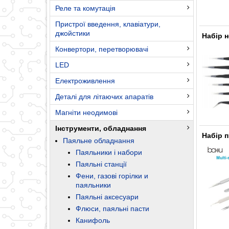
Реле та комутація
Пристрої введення, клавіатури,
джойстики
Набір н
Конвертори, перетворювачі
LED
Електроживлення
Деталі для літаючих апаратів
Магніти неодимові
Інструменти, обладнання
Набір п
Паяльне обладнання
Паяльники і набори
Паяльні станції
Фени, газові горілки и
паяльники
Паяльні аксесуари
Флюси, паяльні пасти
Канифоль