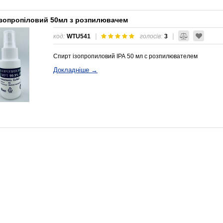
ізопропіловий 50мл з розпилювачем
|
|
код:
WTU541
голосів:
3
Спирт ізопропиловий ІРА 50 мл с розпилювателем
Докладніше →