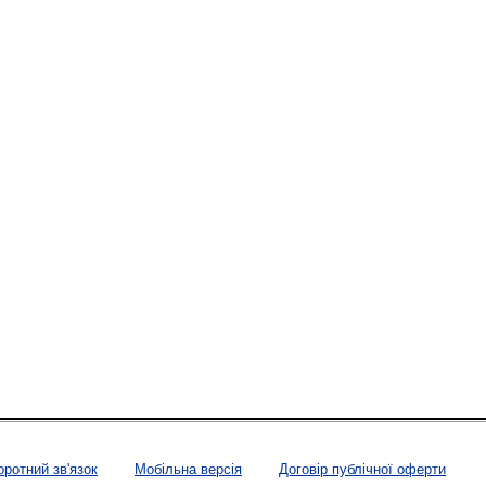
оротний зв'язок
Мобільна версія
Договір публічної оферти