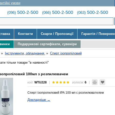
антійні умови
500-2-500
500-2-500
500-2-500
(096)
(066)
(063)
ставка
Контакти
Скарги / Пропозиції
Гарантія / Поверне
овинки
Подарункові сертифікати, сувеніри
»
Інструменти, обладнання
»
Спирт ізопропіловий
ати тільки товари "в наявності"
ізопропіловий 100мл з розпилювачем
|
|
код:
WTU228
голосів:
6
Спирт ізопропиловий ІРА 100 мл с розпилювателем
Докладніше →