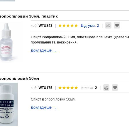
ізопропіловий 30мл, пластик
Відгуків: 2
|
|
код:
WTU843
Спирт ізопропіловий 30мл, пластикова пляшечка (крапель
промивання та знежирення.
Докладніше →
ізопропіловий 50мл
|
|
код:
WTU175
голосів:
2
Спирт ізопропіловий 50мл.
Докладніше →