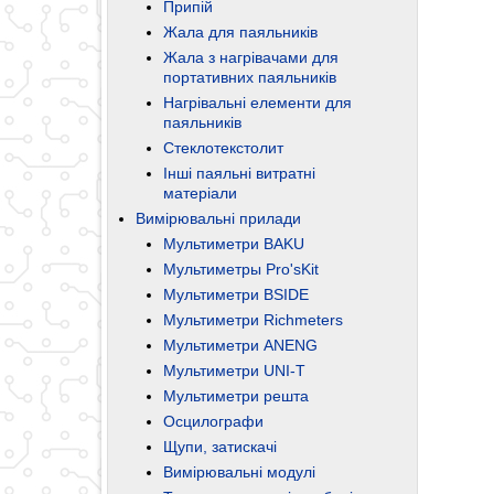
Припій
Жала для паяльників
Жала з нагрівачами для
портативних паяльників
Нагрівальні елементи для
паяльників
Стеклотекстолит
Інші паяльні витратні
матеріали
Вимірювальні прилади
Мультиметри BAKU
Мультиметры Pro'sKit
Мультиметри BSIDE
Мультиметри Richmeters
Мультиметри ANENG
Мультиметри UNI-T
Мультиметри решта
Осцилографи
Щупи, затискачі
Вимірювальні модулі