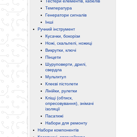
Тестери елементів, кабелів
Температура
Генератори сигналів
Інші
Ручний інструмент
Кусачки, бокорізи
Ножі, скальпелі, ножиці
Викрутки, ключі
Пінцети
Шуруповерти, дрилі,
свердла
Мультитул
Клеєві пістолети
Лінійки, рулетки
Кліщі (обтиск,
опресовування), знімачі
ізоляції
Пасатижі
Набори для ремонту
Набори компонентів
Касетниці, органайзери,