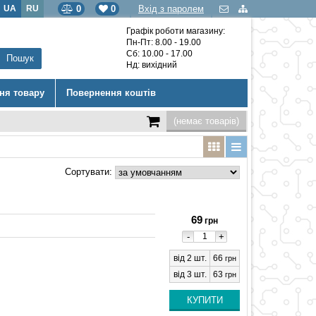
UA
RU
0
0
Вхід з паролем
Графік роботи магазину:
Пн-Пт: 8.00 - 19.00
Сб: 10.00 - 17.00
Нд: вихідний
ння товару
Повернення коштів
(немає товарів)
Сортувати:
69
грн
-
+
від 2 шт.
66
грн
від 3 шт.
63
грн