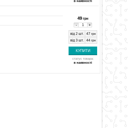
в наявності
49
грн
-
+
від 2 шт.
47
грн
від 3 шт.
44
грн
статус товара:
в наявності