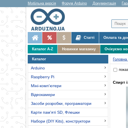
Мобільна версія
Форум Arduino
Документація
Гар
Статті
Оплата та до
Каталог A-Z
Новинки магазину
Очікуємо н
Каталог
Головна
Arduino
показ
Raspberry Pi
Спирт 
Міні-комп'ютери
Відеокамери
Засоби розробки, програматори
Карти пам'яті SD, Флешки
Набори (DIY Kits), конструктори