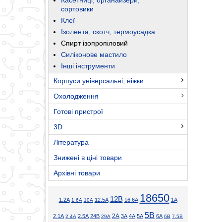
сортовики
Клеї
Ізолента, скотч, термоусадка
Спирт ізопропіловий
Силіконове мастило
Інші інструменти
Корпуси універсальні, ніжки
Охолодження
Готові пристрої
3D
Література
Знижені в ціні товари
Архівні товари
18650
12В
1.2А
12.5А
16.6А
1А
1.6А
10А
5В
2А
2.1А
2.5А
24В
3А
4А
5А
6А
2.4А
29А
6В
7.5В