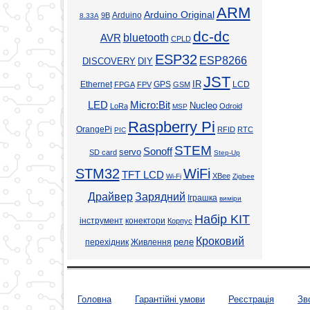
ARM
Arduino Original
Arduino
9В
8.33А
dc-dc
bluetooth
AVR
CPLD
ESP32
ESP8266
DISCOVERY
DIY
JST
Ethernet
GPS
IR
LCD
FPGA
FPV
GSM
LED
Micro:Bit
Nucleo
LoRa
Odroid
MSP
Raspberry Pi
OrangePi
RFID
RTC
PIC
STEM
Sonoff
servo
SD card
Step-Up
STM32
WiFi
TFT LCD
XBee
Wi-Fi
Zigbee
Драйвер
Зарядний
Іграшка
виміри
Набір KIT
інструмент
конектори
Корпус
Кроковий
реле
перехідник
Живлення
Головна
Гарантійні умови
Реєстрація
Зв