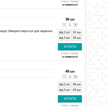
статус товара:
в наявності
36
грн
-
+
ниця). Використовується для чищення,
від 2 шт.
32
грн
від 3 шт.
29
грн
статус товара:
в наявності
49
грн
-
+
від 2 шт.
46
грн
від 3 шт.
43
грн
статус товара: