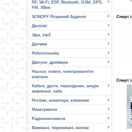
RF, Wi-Fi, ESP, Bluetooth, GSM, GPS,
FM, XBee
SONOFF Розумний будинок
Спирт 
Дисплеї
Звук, mp3
Датчики
Робототехніка
Двигуни, драйвери
Насоси, помпи, електромагнітні
клапани
Спирт 
Кабелі, дроти, перехідники, шнури
живлення, хаби
Роз'єми, конектори, клемники
Макетування
Радіокомпоненти
Вимикачі, перемикачі, кнопки