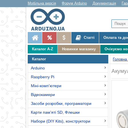
Мобільна версія
Форум Arduino
Документація
Гар
Статті
Оплата та до
Каталог A-Z
Новинки магазину
Очікуємо н
Каталог
Головна
Arduino
Акуму
Raspberry Pi
Міні-комп'ютери
Відеокамери
Засоби розробки, програматори
Карти пам'яті SD, Флешки
Набори (DIY Kits), конструктори