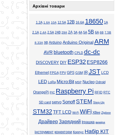
Архівні товари
18650
12В
1.2А
12.5А
16.6А
1А
1.6А
10А
5В
2А
2.1А
2.5А
24В
3А
4А
5А
6А
2.4А
29А
6В
7.5В
ARM
Arduino Original
Arduino
9В
8.33А
dc-dc
bluetooth
AVR
CPLD
ESP32
ESP8266
DISCOVERY
DIY
JST
Ethernet
GPS
IR
LCD
FPGA
FPV
GSM
LED
Micro:Bit
Nucleo
LoRa
Odroid
MSP
Raspberry Pi
OrangePi
RFID
RTC
PIC
STEM
Sonoff
servo
SD card
Step-Up
STM32
WiFi
TFT LCD
XBee
Wi-Fi
Zigbee
Драйвер
Зарядний
Іграшка
виміри
Набір KIT
інструмент
конектори
Корпус