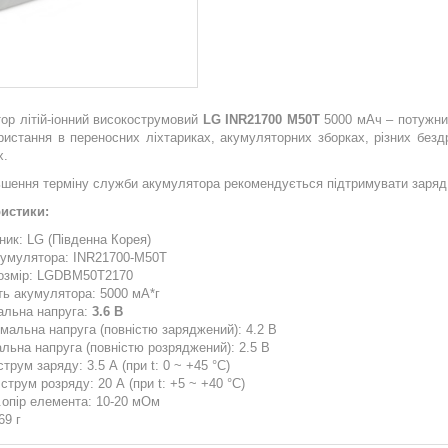
ор літій-іонний високострумовий
LG INR21700 M50T
5000 мАч – потужни
ристання в переносних ліхтариках, акумуляторних зборках, різних безд
х.
ьшення терміну служби акумулятора рекомендується підтримувати заряд 
истики:
ник: LG (Південна Корея)
кумулятора: INR21700-M50T
озмір: LGDBM50T2170
ть акумулятора: 5000 мА*г
альна напруга:
3.6 В
мальна напруга (повністю заряджений): 4.2 B
альна напруга (повністю розряджений): 2.5 В
трум заряду: 3.5 А (при t: 0 ~ +45 °С)
струм розряду: 20 А (при t: +5 ~ +40 °С)
.опір елемента: 10-20 мОм
69 г