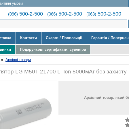
антійні умови
500-2-500
500-2-500
500-2-500
(096)
(066)
(063)
ставка
Контакти
Скарги / Пропозиції
Гарантія / Поверне
овинки
Подарункові сертифікати, сувеніри
»
Архівні товари
лятор LG M50T 21700 Li-Ion 5000мАг без захисту
Архівний товар, який б