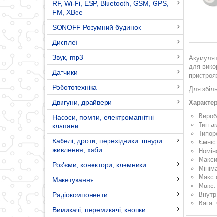
RF, Wi-Fi, ESP, Bluetooth, GSM, GPS,
FM, XBee
SONOFF Розумний будинок
Дисплеї
Звук, mp3
Акумулят
для вико
Датчики
пристроя
Робототехніка
Для збіл
Двигуни, драйвери
Характер
Вироб
Насоси, помпи, електромагнітні
Тип а
клапани
Типор
Кабелі, дроти, перехідники, шнури
Ємніс
живлення, хаби
Номін
Макси
Роз'єми, конектори, клемники
Мінім
Макс.с
Макетування
Макс. 
Радіокомпоненти
Внутр
Вага: 
Вимикачі, перемикачі, кнопки