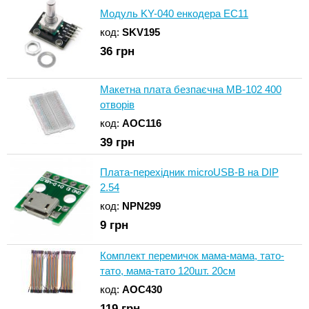
Модуль KY-040 енкодера EC11
код:
SKV195
36
грн
Макетна плата безпаєчна MB-102 400
отворів
код:
AOC116
39
грн
Плата-перехідник microUSB-B на DIP
2.54
код:
NPN299
9
грн
Комплект перемичок мама-мама, тато-
тато, мама-тато 120шт. 20см
код:
AOC430
119
грн