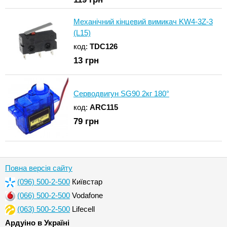
Механічний кінцевий вимикач KW4-3Z-3
(L15)
код:
TDC126
13
грн
Серводвигун SG90 2кг 180°
код:
ARC115
79
грн
Повна версія сайту
(096) 500-2-500
Київстар
(066) 500-2-500
Vodafone
(063) 500-2-500
Lifecell
Ардуіно в Україні