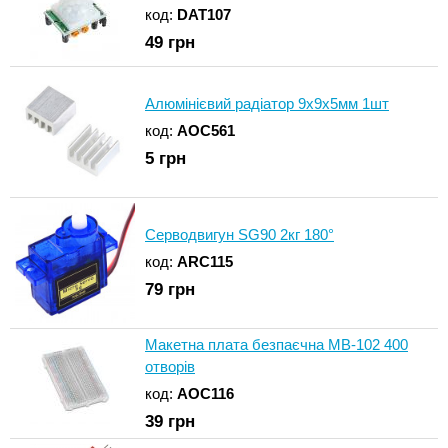
код:
DAT107
49
грн
Алюмінієвий радіатор 9х9х5мм 1шт
код:
AOC561
5
грн
Серводвигун SG90 2кг 180°
код:
ARC115
79
грн
Макетна плата безпаєчна MB-102 400
отворів
код:
AOC116
39
грн