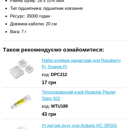
Рівень шуму: 26 ± 10% dBA
Тип підшипника: підшипник ковзання
Ресурс: 35000 годин
Довжина кабелю: 20 см
Вага: 7 г
Також рекомендуємо ознайомитися:
Набір клейких радіаторів для Raspberry
Pi, Orange Pi
код:
DPC212
17
грн
Теплопровідний клей Heatsink Plaster
Stars-922
код:
WTU189
43
грн
ІЧ датчик руху для Arduino HC-SR501