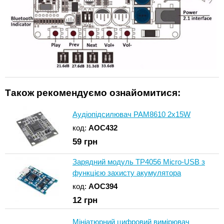
Також рекомендуємо ознайомитися:
Аудіопідсилювач PAM8610 2x15W
код:
AOC432
59
грн
Зарядний модуль TP4056 Micro-USB з
функцією захисту акумулятора
код:
AOC394
12
грн
Мініатюрний цифровий вимірювач