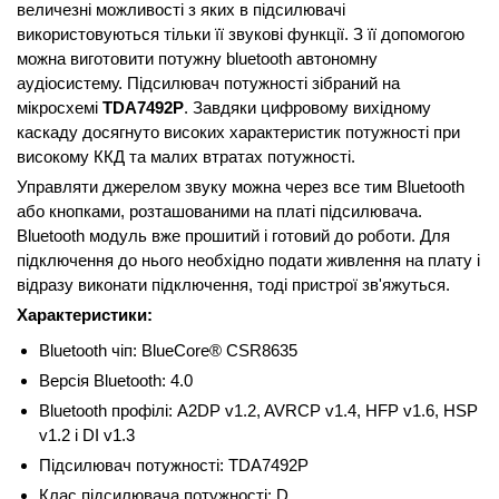
величезні можливості з яких в підсилювачі
використовуються тільки її звукові функції. З її допомогою
можна виготовити потужну bluetooth автономну
аудіосистему. Підсилювач потужності зібраний на
мікросхемі
TDA7492P
. Завдяки цифровому вихідному
каскаду досягнуто високих характеристик потужності при
високому ККД та малих втратах потужності.
Управляти джерелом звуку можна через все тим Bluetooth
або кнопками, розташованими на платі підсилювача.
Bluetooth модуль вже прошитий і готовий до роботи. Для
підключення до нього необхідно подати живлення на плату і
відразу виконати підключення, тоді пристрої зв'яжуться.
Характеристики:
Bluetooth чіп: BlueCore® CSR8635
Версія Bluetooth: 4.0
Bluetooth профілі: A2DP v1.2, AVRCP v1.4, HFP v1.6, HSP
v1.2 і DI v1.3
Підсилювач потужності: TDA7492P
Клас підсилювача потужності: D