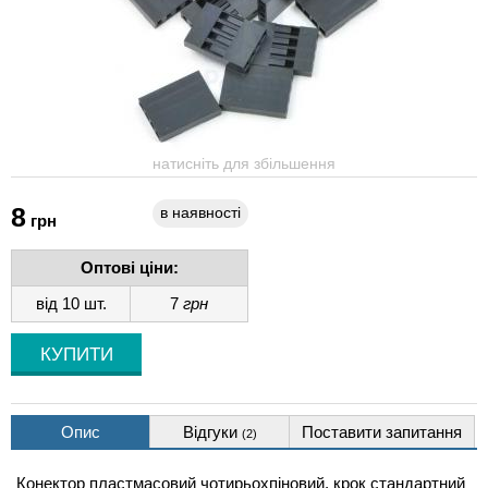
натисніть для збільшення
8
в наявності
грн
Оптові ціни:
від 10 шт.
7
грн
Опис
Відгуки
Поставити запитання
(2)
Конектор пластмасовий чотирьохпіновий, крок стандартний