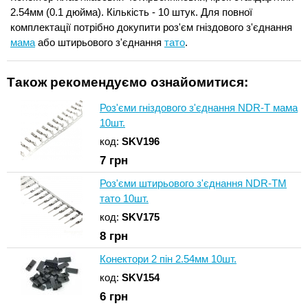
2.54мм (0.1 дюйма). Кількість - 10 штук. Для повної
комплектації потрібно докупити роз'єм гніздового з'єднання
мама
або штирьового з'єднання
тато
.
Також рекомендуємо ознайомитися:
Роз'єми гніздового з'єднання NDR-T мама
10шт.
код:
SKV196
7
грн
Роз'єми штирьового з'єднання NDR-TM
тато 10шт.
код:
SKV175
8
грн
Конектори 2 пін 2.54мм 10шт.
код:
SKV154
6
грн