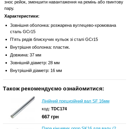
знос рейок, зменшити навантаження на ремінь або гвинтову
пару.
Характеристики:
Зовнішня оболонка: розжарена вуглецево-хромована
сталь GCr15
П'ять рядів блискучих кульок зі сталі GCr15
Внутрішня оболонка: пластик.
Довжина: 37 мм
Зовнішній діаметр: 28 мм
Внутрішній діаметр: 16 мм
Також рекомендуємо ознайомитися:
Лінійний прецизійний вал SF 16мм
код:
TDC174
667
грн
Пара кінцевих опор SK16 для валу (2