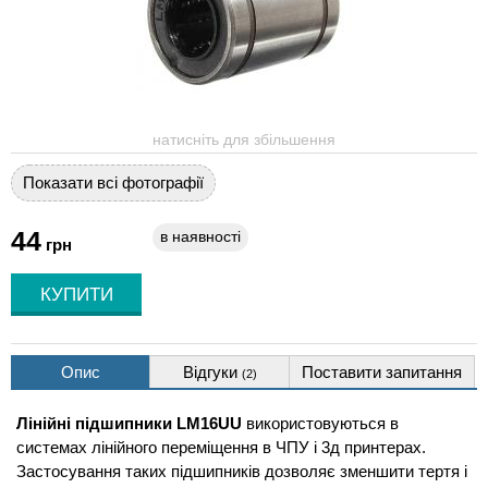
натисніть для збільшення
Показати всі фотографії
44
в наявності
грн
Опис
Відгуки
Поставити запитання
(2)
Лінійні підшипники LM16UU
використовуються в
системах лінійного переміщення в ЧПУ і 3д принтерах.
Застосування таких підшипників дозволяє зменшити тертя і