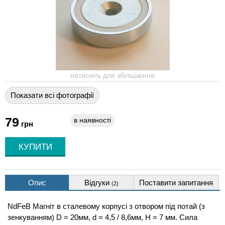
натисніть для збільшення
Показати всі фотографії
79
в наявності
грн
Опис
Відгуки
Поставити запитання
(2)
NdFeB Магніт в сталевому корпусі з отвором під потай (з
зенкуванням) D = 20мм, d = 4,5 / 8,6мм, Н = 7 мм. Сила