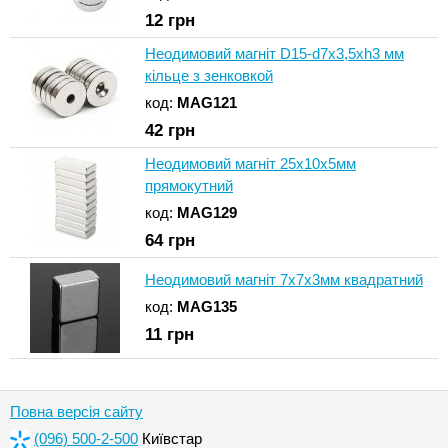
12
грн
Неодимовий магніт D15-d7x3,5хh3 мм
кільце з зенковкой
код:
MAG121
42
грн
Неодимовий магніт 25x10х5мм
прямокутний
код:
MAG129
64
грн
Неодимовий магніт 7x7х3мм квадратний
код:
MAG135
11
грн
Повна версія сайту
(096) 500-2-500
Київстар