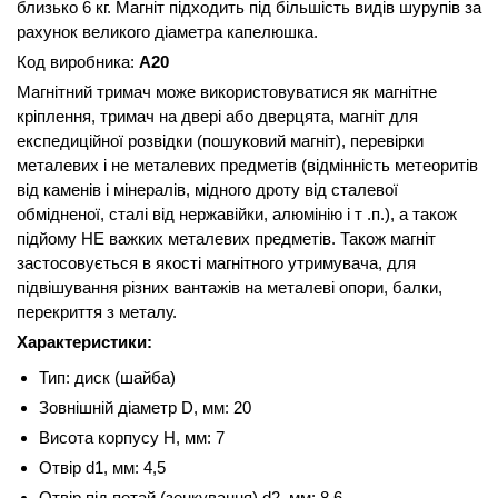
близько 6 кг. Магніт підходить під більшість видів шурупів за
рахунок великого діаметра капелюшка.
Код виробника:
A20
Магнітний тримач може використовуватися як магнітне
кріплення, тримач на двері або дверцята, магніт для
експедиційної розвідки (пошуковий магніт), перевірки
металевих і не металевих предметів (відмінність метеоритів
від каменів і мінералів, мідного дроту від сталевої
обмідненої, сталі від нержавійки, алюмінію і т .п.), а також
підйому НЕ важких металевих предметів. Також магніт
застосовується в якості магнітного утримувача, для
підвішування різних вантажів на металеві опори, балки,
перекриття з металу.
Характеристики:
Тип: диск (шайба)
Зовнішній діаметр D, мм: 20
Висота корпусу H, мм: 7
Отвір d1, мм: 4,5
Отвір під потай (зенкування) d2, мм: 8,6