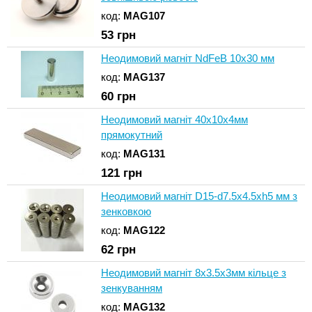
код:
MAG107
53
грн
Неодимовий магніт NdFeB 10х30 мм
код:
MAG137
60
грн
Неодимовий магніт 40x10х4мм
прямокутний
код:
MAG131
121
грн
Неодимовий магніт D15-d7.5x4.5хh5 мм з
зенковкою
код:
MAG122
62
грн
Неодимовий магніт 8х3.5х3мм кільце з
зенкуванням
код:
MAG132