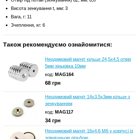
Висота зенкування t, мм: 3
Вага, г: 11
Зчеплення, кг: 6
Також рекомендуємо ознайомитися:
Неодимовий магніт кільце 24,5x4.5 отвір
5мм зіньківка 10мм
код:
MAG164
68
грн
Неодимовий магніт 14х3.5х3мм кільце з
зенкуванням
код:
MAG117
34
грн
Неодимовий магніт 16х4.6 М6 у корпусі із
зовнішньою різьбою