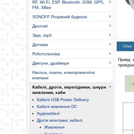
RF, Wi-Fi, ESP, Bluetooth, GSM, GPS,
FM, XBee
SONOFF Розумний будинок
Дисплеї
Звук, mp3
Датчики
Опис
Робототехніка
Провід 
Двигуни, драйвери
провідни
Насоси, помпи, електромагнітні
клапани
Кабелі, дроти, перехідники, шнури
живлення, хаби
Кабелі USB Power Delivery
Кабелі живлення DC
Аудіокабелі
Дроти монтажні, кабелі
Живлення
Акустичні