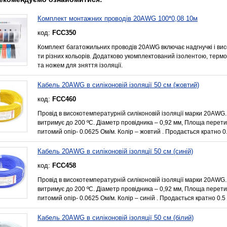
Комплект монтажних проводів 20AWG 100*0,08 10м
код:
FCC350
Комплект багатожильних проводів 20AWG включає надгнучкі і висо
ти різних кольорів. Додатково укомплектований ізолентою, тер
та ножем для зняття ізоляції.
Кабель 20AWG в силіконовій ізоляції 50 см (жовтий)
код:
FCC460
Провід в високотемпературній силіконовій ізоляції марки 20AWG.
витримує до 200 ºС. Діаметр провідника – 0,92 мм, Площа перети
питомий опір- 0.0625 Ом/м. Колір – жовтий . Продається кратно 0.
Кабель 20AWG в силіконовій ізоляції 50 см (синій)
код:
FCC458
Провід в високотемпературній силіконовій ізоляції марки 20AWG.
витримує до 200 ºС. Діаметр провідника – 0,92 мм, Площа перети
питомий опір- 0.0625 Ом/м. Колір – синій . Продається кратно 0.5 
Кабель 20AWG в силіконовій ізоляції 50 см (білий)