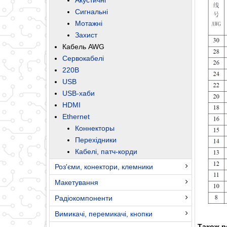
Сигнальні
Мотажні
Захист
Кабель AWG
Сервокабелі
220В
USB
USB-хаби
HDMI
Ethernet
Коннекторы
Перехідники
Кабелі, патч-корди
Роз'єми, конектори, клемники
Макетування
Радіокомпоненти
Вимикачі, перемикачі, кнопки
Також р