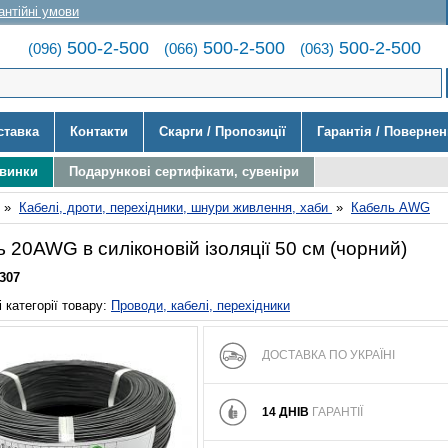
антійні умови
500-2-500
500-2-500
500-2-500
(096)
(066)
(063)
ставка
Контакти
Скарги / Пропозиції
Гарантія / Поверне
овинки
Подарункові сертифікати, сувеніри
»
Кабелі, дроти, перехідники, шнури живлення, хаби
»
Кабель AWG
 20AWG в силіконовій ізоляції 50 см (чорний)
307
 категорії товару:
Проводи, кабелі, перехідники
ДОСТАВКА ПО УКРАЇНІ
14 ДНІВ
ГАРАНТІЇ