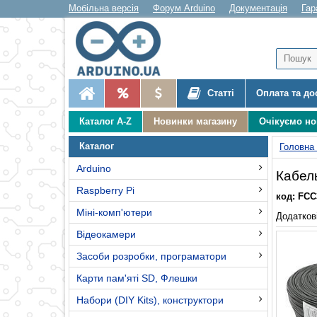
Мобільна версія
Форум Arduino
Документація
Гар
Статті
Оплата та до
Каталог A-Z
Новинки магазину
Очікуємо н
Каталог
Головна
Arduino
Кабель
Raspberry Pi
код: FCC
Міні-комп'ютери
Додаткові
Відеокамери
Засоби розробки, програматори
Карти пам'яті SD, Флешки
Набори (DIY Kits), конструктори