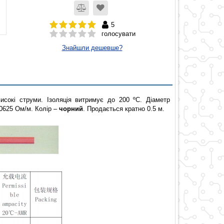
5
голосувати
Знайшли дешевше?
исокі струми. Ізоляція витримує до 200 ºС. Діаметр
.0625 Ом/м. Колір –
чорний
.
Продається кратно 0.5 м.