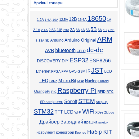
Архівні товари
18650
12В
1.2А
12.5А
16.6А
1А
1.6А
10А
5В
2А
2.1А
2.5А
24В
3А
4А
5А
6А
2.4А
29А
6В
7.5В
ARM
Arduino Original
Arduino
9В
8.33А
dc-dc
bluetooth
AVR
CPLD
ESP32
ESP8266
DISCOVERY
DIY
JST
Ethernet
GPS
IR
LCD
FPGA
FPV
GSM
LED
Micro:Bit
Nucleo
LoRa
Odroid
MSP
Raspberry Pi
OrangePi
RFID
RTC
PIC
STEM
Sonoff
servo
SD card
Step-Up
STM32
WiFi
TFT LCD
XBee
Wi-Fi
Zigbee
Драйвер
Зарядний
Іграшка
виміри
Набір KIT
інструмент
конектори
Корпус