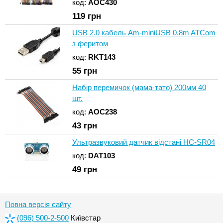
код:
AOC430
119
грн
USB 2.0 кабель Am-miniUSB 0.8m ATCom
з феритом
код:
RKT143
55
грн
Набір перемичок (мама-тато) 200мм 40
шт.
код:
AOC238
43
грн
Ультразвуковий датчик відстані HC-SR04
код:
DAT103
49
грн
Повна версія сайту
(096) 500-2-500
Київстар