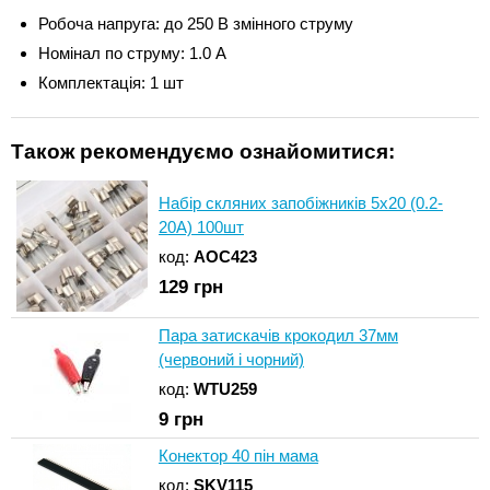
Робоча напруга: до 250 В змінного струму
Номінал по струму: 1.0 А
Комплектація: 1 шт
Також рекомендуємо ознайомитися:
Набір скляних запобіжників 5x20 (0.2-
20A) 100шт
код:
AOC423
129
грн
Пара затискачів крокодил 37мм
(червоний і чорний)
код:
WTU259
9
грн
Конектор 40 пін мама
код:
SKV115