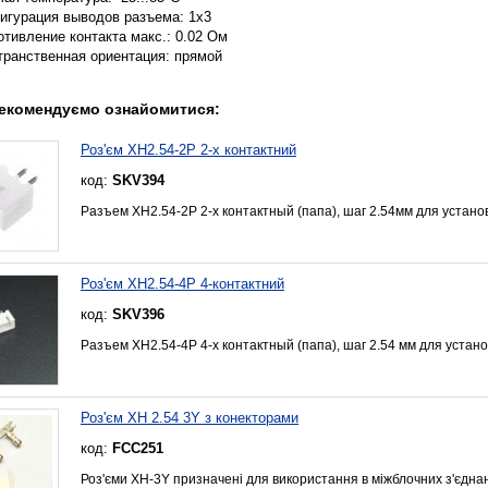
игурация выводов разъема: 1x3
тивление контакта макс.: 0.02 Ом
транственная ориентация: прямой
екомендуємо ознайомитися:
Роз'єм XH2.54-2P 2-х контактний
код:
SKV394
Разъем XH2.54-2P 2-х контактный (папа), шаг 2.54мм для устано
Роз'єм XH2.54-4P 4-контактний
код:
SKV396
Разъем XH2.54-4P 4-х контактный (папа), шаг 2.54 мм для устано
Роз'єм XH 2.54 3Y з конекторами
код:
FCC251
Роз'єми XH-3Y призначені для використання в міжблочних з'єдна