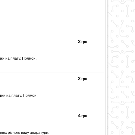
2
грн
вки на плату. Прямой.
2
грн
вки на плату. Прямой.
4
грн
ннях різного виду апаратури.