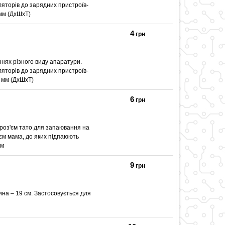
ляторів до зарядних пристроїв-
 мм (ДхШхТ)
4
грн
ннях різного виду апаратури.
ляторів до зарядних пристроїв-
4 мм (ДхШхТ)
6
грн
 роз'єм тато для запаювання на
'єм мама, до яких підпаюють
мм
9
грн
на – 19 см. Застосовується для