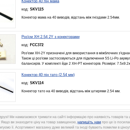
Конектор 40 пін мама
код:
SKV115
Конектор мама на 40 виводів, відстань між гніздами 2.54мм.
Роз'єм XH 2.54 2Y з конекторами
код:
FCC372
Роз'єми XH-2Y призначені для використання в міжблочних з'єдна
Також ці роз'єми застосовуються для підключення 5S Li-Po акуму
балансирів. У комплекті йде 2 XH-PT конекторів. Розміри: 7.5х9.
Конектор 40 пін тато (2.54 мм)
код:
SKV114
Конектор тато на 40 виводів, відстань між штирями 2.54 мм.
друзі! Ми намагаємося тримати на сайті інформацію про наявність товарів та ц
напишіть нам
. Якщо ви знаходите ціну на товар завищеною,
про це із посила
игуємо її. Асортимент магазину дуже великий та іноді бувають помилки в ціноу