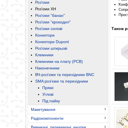
Роз'єми
Конф
Роз'єми XH
Сопро
Прос
Роз'єми "банан"
Роз'єми "крокодил"
Роз'єми силові
Також р
Конектори
Конектори Dupont
Роз'єми штирьові
Клемники
Клемники на плату (PCB)
Наконечники
ВЧ-роз'єми та перехідники BNC
SMA роз'єми та перехідники
Прямі
Углові
Під пайку
Макетування
Радіокомпоненти
Вимикачі, перемикачі, кнопки