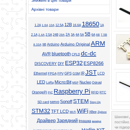
Знижені в ціні товари
Архівні товари
18650
12В
1.2А
12.5А
16.6А
1А
1.6А
10А
5В
2А
2.1А
2.5А
24В
3А
4А
5А
6А
2.4А
29А
6В
7.5В
ARM
Arduino Original
Arduino
9В
8.33А
dc-dc
bluetooth
AVR
CPLD
ESP32
ESP8266
DISCOVERY
DIY
JST
Ethernet
GPS
IR
LCD
FPGA
FPV
GSM
LED
Micro:Bit
Nucleo
LoRa
Odroid
MSP
Raspberry Pi
OrangePi
RFID
RTC
PIC
STEM
Sonoff
servo
SD card
Step-Up
STM32
WiFi
TFT LCD
XBee
Wi-Fi
Zigbee
Шановні 
Драйвер
Зарядний
Іграшка
виміри
постійно
чи підкор
Набір KIT