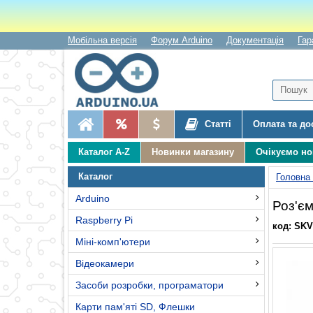
Мобільна версія
Форум Arduino
Документація
Гар
Статті
Оплата та до
Каталог A-Z
Новинки магазину
Очікуємо н
Каталог
Головна
Arduino
Роз'єм
Raspberry Pi
код: SKV
Міні-комп'ютери
Відеокамери
Засоби розробки, програматори
Карти пам'яті SD, Флешки