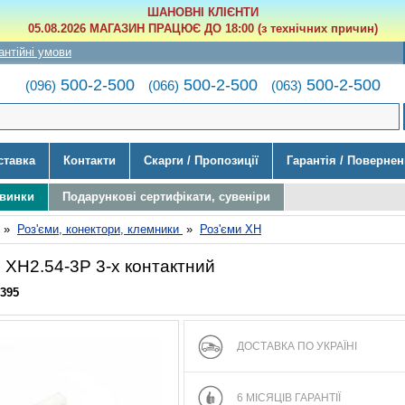
ШАНОВНІ КЛІЄНТИ
05.08.2026 МАГАЗИН ПРАЦЮЄ ДО 18:00 (з технічних причин)
антійні умови
500-2-500
500-2-500
500-2-500
(096)
(066)
(063)
ставка
Контакти
Скарги / Пропозиції
Гарантія / Поверне
овинки
Подарункові сертифікати, сувеніри
»
Роз'єми, конектори, клемники
»
Роз'єми XH
 XH2.54-3P 3-х контактний
395
ДОСТАВКА ПО УКРАЇНІ
6 МІСЯЦІВ ГАРАНТІЇ