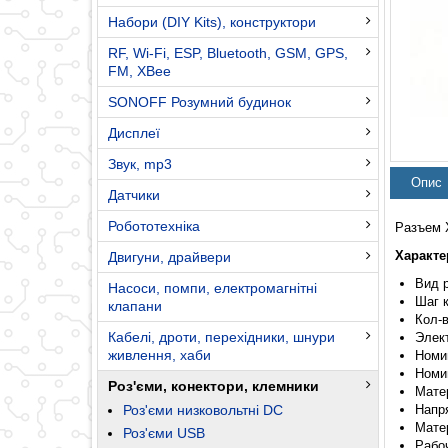
Набори (DIY Kits), конструктори
RF, Wi-Fi, ESP, Bluetooth, GSM, GPS,
FM, XBee
SONOFF Розумний будинок
Дисплеї
Звук, mp3
Опис
Датчики
Робототехніка
Разъем X
Характе
Двигуни, драйвери
Вид р
Насоси, помпи, електромагнітні
Шаг к
клапани
Кол-в
Кабелі, дроти, перехідники, шнури
Элек
живлення, хаби
Номи
Номи
Роз'єми, конектори, клемники
Мате
Роз'єми низковольтні DC
Напр
Мате
Роз'єми USB
Рабоч