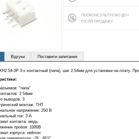
ПРОКОНСУЛЬТУЄМО ДО І
ПІСЛЯ ПРОДАЖУ
Відгуки
Поставити запитання
H2.54-3P 3-х контактный (папа), шаг 2.54мм для установки на плату. Пр
ристики:
азъемов: "папа"
онтактов: 2.54мм
о выводов: 3
трический монтаж: THT
нальное напряжение: 250 В
нальный ток: 3 А
риал контакта: медь
яжение пробоя: 1000В
риал корпуса: нейлон:
ая температура: -25...85°C