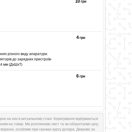
10
грн
4
грн
ннях різного виду апаратури.
ляторів до зарядних пристроїв-
2х4 мм (ДхШхТ)
6
грн
іни на них в актуальному стані. Коригування відбуваються
нням на товар. Ми розглянемо лист та чи обгрунтуємо ціну,
творенні, особливо при скачках курсу долара. Дякуємо за