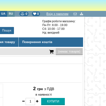
UA
RU
0
0
Вхід з паролем
Графік роботи магазину:
Пн-Пт: 8.00 - 19.00
Сб: 10.00 - 17.00
Нд: вихідний
ння товару
Повернення коштів
(немає товарів)
2
грн
з ПДВ
в наявності