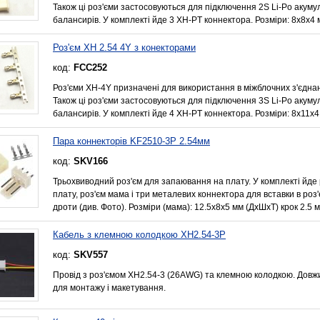
Також ці роз'єми застосовуються для підключення 2S Li-Po акуму
балансирів. У комплекті йде 3 XH-PT коннектора. Розміри: 8х8х4
Роз'єм XH 2.54 4Y з конекторами
код:
FCC252
Роз'єми XH-4Y призначені для використання в міжблочних з'єдна
Також ці роз'єми застосовуються для підключення 3S Li-Po акуму
балансирів. У комплекті йде 4 XH-PT коннектора. Розміри: 8х11х
Пара коннекторів KF2510-3P 2.54мм
код:
SKV166
Трьохвиводний роз'єм для запаювання на плату. У комплекті йде
плату, роз'єм мама і три металевих коннектора для вставки в роз
дроти (див. Фото). Розміри (мама): 12.5х8х5 мм (ДхШхТ) крок 2.5 
Кабель з клемною колодкою XH2.54-3P
код:
SKV557
Провід з роз'ємом XH2.54-3 (26AWG) та клемною колодкою. Довжи
для монтажу і макетування.