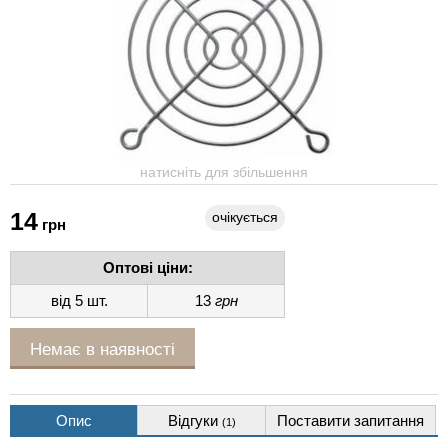
натисніть для збільшення
14
очікується
грн
Оптові ціни:
від 5 шт.
13
грн
Немає в наявності
Опис
Відгуки
Поставити запитання
(1)