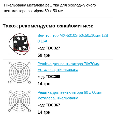
Нікельована металева решітка для охолоджуючого
вентилятора розміром 50 x 50 мм.
Також рекомендуємо ознайомитися:
Вентилятор MX-5010S 50х50х10мм 12В
0.16A
код:
TDC327
59
грн
Решітка для вентилятора 70x70мм,
металева, нікельована
код:
TDC368
14
грн
Решітка для вентилятора 60 x 60мм,
металева, нікельована
код:
TDC367
14
грн