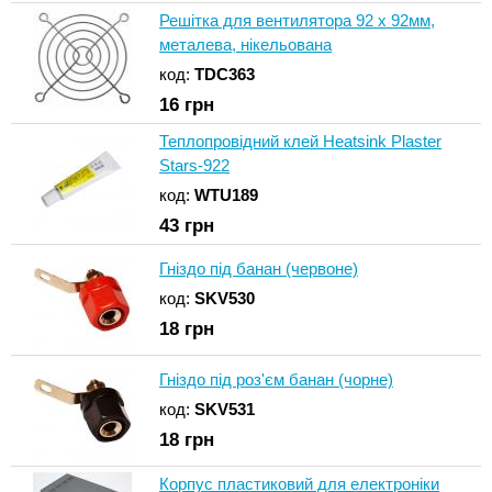
Решітка для вентилятора 92 x 92мм,
металева, нікельована
код:
TDC363
16
грн
Теплопровідний клей Heatsink Plaster
Stars-922
код:
WTU189
43
грн
Гніздо під банан (червоне)
код:
SKV530
18
грн
Гніздо під роз'єм банан (чорне)
код:
SKV531
18
грн
Корпус пластиковий для електроніки