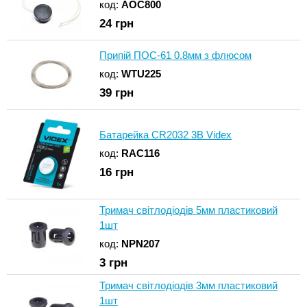
код:
AOC800
24
грн
Припій ПОС-61 0.8мм з флюсом
код:
WTU225
39
грн
Батарейка CR2032 3В Videx
код:
RAC116
16
грн
Тримач світлодіодів 5мм пластиковий
1шт
код:
NPN207
3
грн
Тримач світлодіодів 3мм пластиковий
1шт