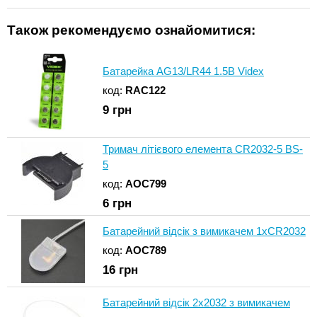
Також рекомендуємо ознайомитися:
Батарейка AG13/LR44 1.5В Videx
код:
RAC122
9
грн
Тримач літієвого елемента CR2032-5 BS-
5
код:
AOC799
6
грн
Батарейний відсік з вимикачем 1xCR2032
код:
AOC789
16
грн
Батарейний відсік 2x2032 з вимикачем