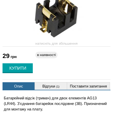
натисніть для збільшення
29
в наявності
грн
Опис
Відгуки
Поставити запитання
(1)
Батарейний відсік (тримач) для двох елементів AG13
(LR44). З'єднання батарейок послідовне (3В). Призначений
для монтажу на плату.