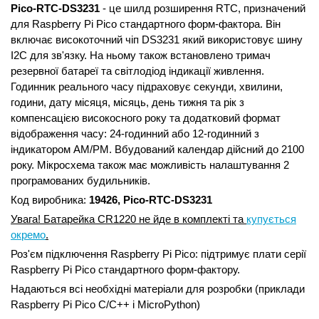
Pico-RTC-DS3231
- це шилд розширення RTC, призначений
для Raspberry Pi Pico стандартного форм-фактора. Він
включає високоточний чіп DS3231 який використовує шину
I2C для зв'язку. На ньому також встановлено тримач
резервної батареї та світлодіод індикації живлення.
Годинник реального часу підраховує секунди, хвилини,
години, дату місяця, місяць, день тижня та рік з
компенсацією високосного року та додатковий формат
відображення часу: 24-годинний або 12-годинний з
індикатором AM/PM. Вбудований календар дійсний до 2100
року. Мікросхема також має можливість налаштування 2
програмованих будильників.
Код виробника:
19426, Pico-RTC-DS3231
Увага! Батарейка CR1220 не йде в комплекті та
купується
окремо
.
Роз'єм підключення Raspberry Pi Pico: підтримує плати серії
Raspberry Pi Pico стандартного форм-фактору.
Надаються всі необхідні матеріали для розробки (приклади
Raspberry Pi Pico C/C++ і MicroPython)