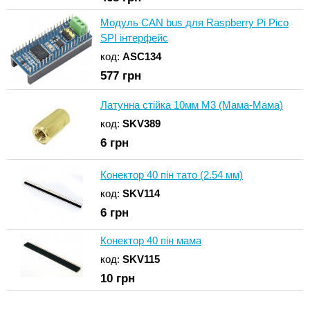
Модуль CAN bus для Raspberry Pi Pico
SPI інтерфейс
код:
ASC134
577
грн
Латунна стійка 10мм М3 (Мама-Мама)
код:
SKV389
6
грн
Конектор 40 пін тато (2.54 мм)
код:
SKV114
6
грн
Конектор 40 пін мама
код:
SKV115
10
грн