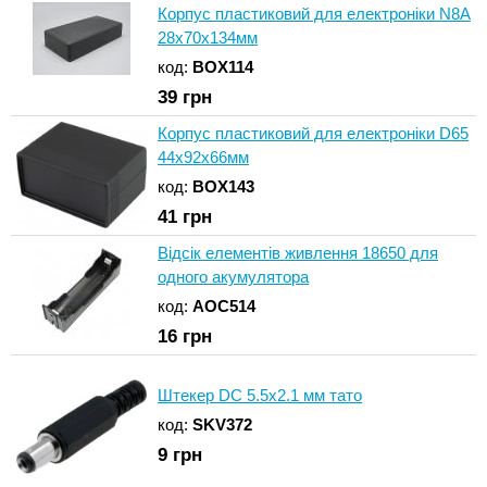
Корпус пластиковий для електроніки N8A
28x70x134мм
код:
BOX114
39
грн
Корпус пластиковий для електроніки D65
44x92x66мм
код:
BOX143
41
грн
Відсік елементів живлення 18650 для
одного акумулятора
код:
AOC514
16
грн
Штекер DC 5.5x2.1 мм тато
код:
SKV372
9
грн