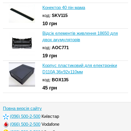
Конектор 40 пін мама
код:
SKV115
10
грн
Відсік елементів живлення 18650 для
двох акумуляторів
код:
AOC771
19
грн
Корпус пластиковий для електроніки
D110A 36x92x110мм
код:
BOX135
45
грн
Повна версія сайту
(096) 500-2-500
Київстар
(066) 500-2-500
Vodafone