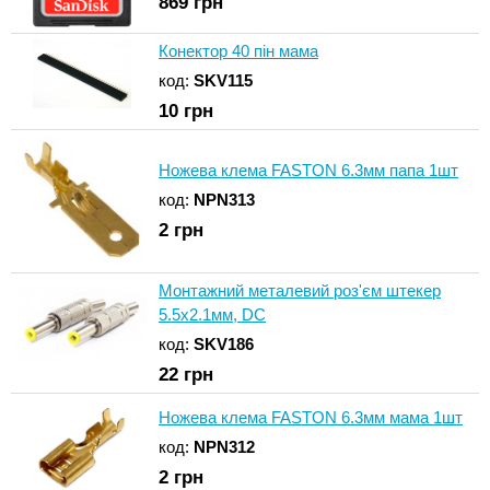
869
грн
Конектор 40 пін мама
код:
SKV115
10
грн
Ножева клема FASTON 6.3мм папа 1шт
код:
NPN313
2
грн
Монтажний металевий роз'єм штекер
5.5x2.1мм, DC
код:
SKV186
22
грн
Ножева клема FASTON 6.3мм мама 1шт
код:
NPN312
2
грн