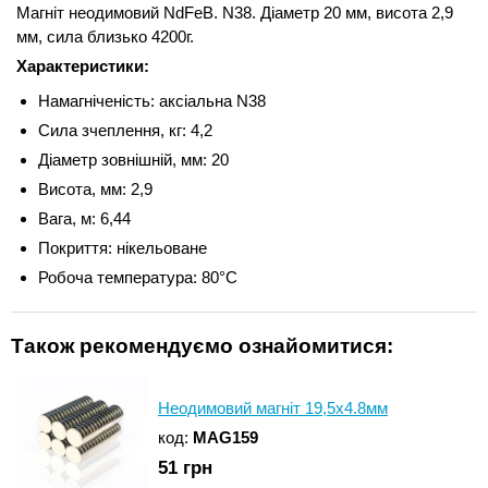
Магніт неодимовий NdFeB. N38. Діаметр 20 мм, висота 2,9
мм, сила близько 4200г.
Характеристики:
Намагніченість: аксіальна N38
Сила зчеплення, кг: 4,2
Діаметр зовнішній, мм: 20
Висота, мм: 2,9
Вага, м: 6,44
Покриття: нікельоване
Робоча температура: 80°C
Також рекомендуємо ознайомитися:
Неодимовий магніт 19,5x4.8мм
код:
MAG159
51
грн