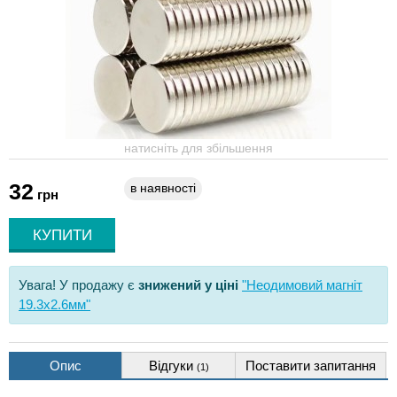
натисніть для збільшення
32
в наявності
грн
Увага! У продажу є
знижений у ціні
"Неодимовий магніт
19.3x2.6мм"
Опис
Відгуки
Поставити запитання
(1)