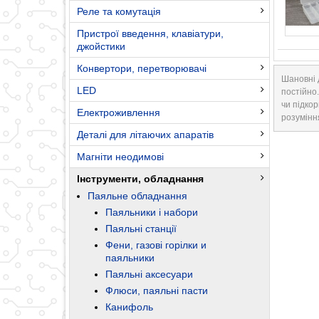
Реле та комутація
Пристрої введення, клавіатури,
джойстики
Конвертори, перетворювачі
Шановні 
LED
постійно
чи підкор
Електроживлення
розумінн
Деталі для літаючих апаратів
Магніти неодимові
Інструменти, обладнання
Паяльне обладнання
Паяльники і набори
Паяльні станції
Фени, газові горілки и
паяльники
Паяльні аксесуари
Флюси, паяльні пасти
Канифоль