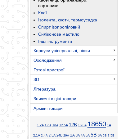
сортовики
Клеї
Ізолента, скотч, термоусадка
Спирт ізопропіловий
Силіконове мастило
Інші інструменти
Корпуси універсальні, ніжки
Охолодження
Готові пристрої
3D
Література
Знижені в ціні товари
Архівні товари
18650
12В
1.2А
12.5А
16.6А
1А
1.6А
10А
5В
2А
2.1А
2.5А
24В
3А
4А
5А
6А
2.4А
29А
6В
7.5В