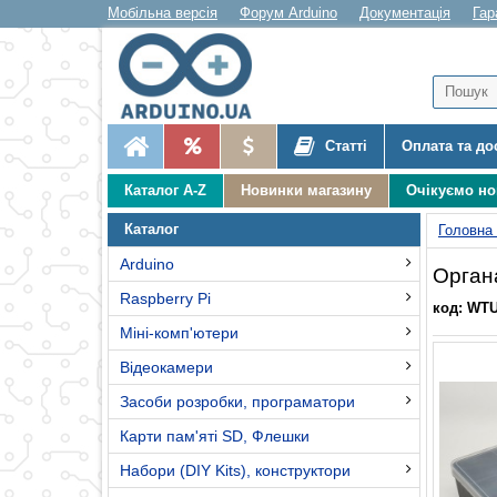
Мобільна версія
Форум Arduino
Документація
Гар
Статті
Оплата та до
Каталог A-Z
Новинки магазину
Очікуємо н
Каталог
Головна
Arduino
Орган
Raspberry Pi
код: WT
Міні-комп'ютери
Відеокамери
Засоби розробки, програматори
Карти пам'яті SD, Флешки
Набори (DIY Kits), конструктори