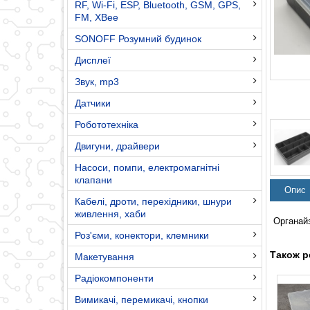
RF, Wi-Fi, ESP, Bluetooth, GSM, GPS,
FM, XBee
SONOFF Розумний будинок
Дисплеї
Звук, mp3
Датчики
Робототехніка
Двигуни, драйвери
Насоси, помпи, електромагнітні
клапани
Опис
Кабелі, дроти, перехідники, шнури
живлення, хаби
Органайз
Роз'єми, конектори, клемники
Також р
Макетування
Радіокомпоненти
Вимикачі, перемикачі, кнопки