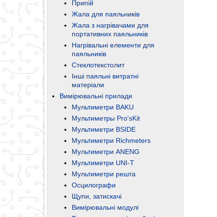
Припій
Жала для паяльників
Жала з нагрівачами для
портативних паяльників
Нагрівальні елементи для
паяльників
Стеклотекстолит
Інші паяльні витратні
матеріали
Вимірювальні прилади
Мультиметри BAKU
Мультиметры Pro'sKit
Мультиметри BSIDE
Мультиметри Richmeters
Мультиметри ANENG
Мультиметри UNI-T
Мультиметри решта
Осцилографи
Щупи, затискачі
Вимірювальні модулі