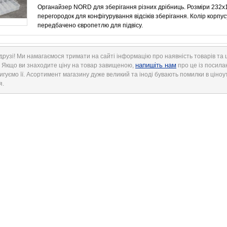
Органайзер NORD для зберігання різних дрібниць. Розміри 232х
перегородок для конфігурування відсіків зберігання. Колір корпу
передбачено європетлю для підвісу.
друзі! Ми намагаємося тримати на сайті інформацію про наявність товарів та ц
напишіть нам
. Якщо ви знаходите ціну на товар завищеною,
про це із посила
игуємо її. Асортимент магазину дуже великий та іноді бувають помилки в ціноу
я.