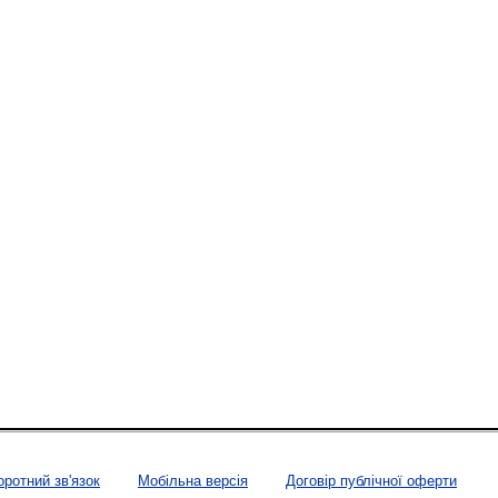
оротний зв'язок
Мобільна версія
Договір публічної оферти