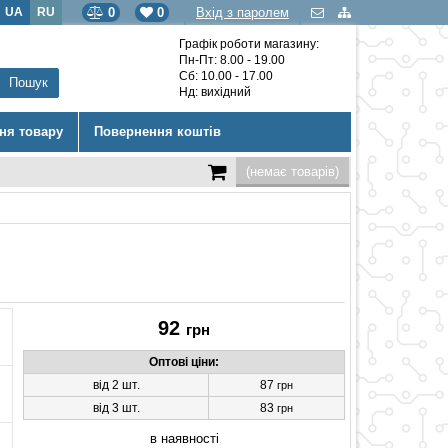
UA
RU
0
0
Вхід з паролем
Графік роботи магазину:
Пн-Пт: 8.00 - 19.00
Сб: 10.00 - 17.00
Нд: вихідний
ння товару
Повернення коштів
(немає товарів)
92
грн
Оптові ціни:
від 2 шт.
87
грн
від 3 шт.
83
грн
в наявності