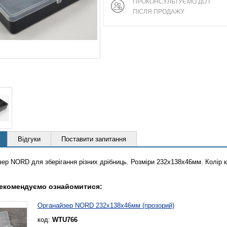
ПРОКОНСУЛЬТУЄМО ДО І
ПІСЛЯ ПРОДАЖУ
Відгуки
Поставити запитання
ер NORD для зберігання різних дрібниць. Розміри 232х138х46мм. Колір к
екомендуємо ознайомитися:
Органайзер NORD 232х138х46мм (прозорий)
код:
WTU766