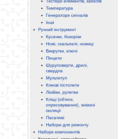
Тестери елементів, кабелів
Температура
Генератори сигналів
Інші
Ручний інструмент
Кусачки, бокорізи
Ножі, скальпелі, ножиці
Викрутки, ключі
Пінцети
Шуруповерти, дрилі,
свердла
Мультитул
Клеєві пістолети
Лінійки, рулетки
Кліщі (обтиск,
опресовування), знімачі
ізоляції
Пасатижі
Набори для ремонту
Набори компонентів
Касетниці, органайзери,