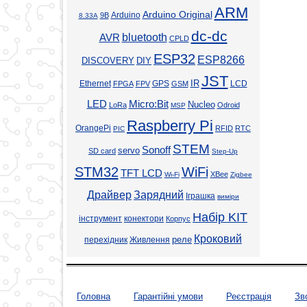
ARM
Arduino Original
Arduino
9В
8.33А
dc-dc
bluetooth
AVR
CPLD
ESP32
ESP8266
DISCOVERY
DIY
JST
Ethernet
GPS
IR
LCD
FPGA
FPV
GSM
LED
Micro:Bit
Nucleo
LoRa
Odroid
MSP
Raspberry Pi
OrangePi
RFID
RTC
PIC
STEM
Sonoff
servo
SD card
Step-Up
STM32
WiFi
TFT LCD
XBee
Wi-Fi
Zigbee
Драйвер
Зарядний
Іграшка
виміри
Набір KIT
інструмент
конектори
Корпус
Кроковий
реле
перехідник
Живлення
Головна
Гарантійні умови
Реєстрація
Зв