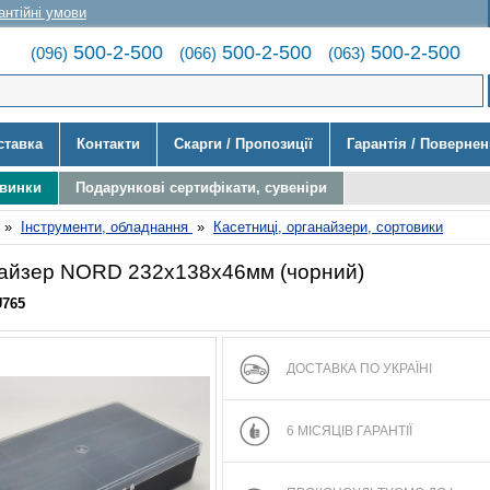
антійні умови
500-2-500
500-2-500
500-2-500
(096)
(066)
(063)
ставка
Контакти
Скарги / Пропозиції
Гарантія / Поверне
овинки
Подарункові сертифікати, сувеніри
»
Інструменти, обладнання
»
Касетниці, органайзери, сортовики
айзер NORD 232х138х46мм (чорний)
U765
ДОСТАВКА ПО УКРАЇНІ
6 МІСЯЦІВ ГАРАНТІЇ