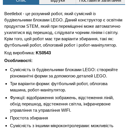
Опис
Відгуки
Поставити запитання
Beetlebot - це розумний робот, який сумісний із
будівельними блоками LEGO. Даний конструктор є освітнім
продуктом STEM, який при переміщенні може автоматично
ухилятися від перешкод, слідувати чорним лініям і світлу.
Крім того, цей робот має три варіанти збирання, такі як:
футбольний робот, облоговий робот і робот-маніпулятор.
Код виробника:
KS0543
Особливості:
Сумісність із будівельними блоками LEGO: створюйте
різноманітні форми за допомогою деталей LEGO.
Три варіанти форми: футбольний робот, облогова
машина, робот-маніпулятор.
Функції: відображення зображень, відстеження ліній,
обхід перешкод, відстеження світла, інфрачервоне
управління та управління WIFI.
Простота збирання
Сумісність з іншими мікроконтролерами: можливість