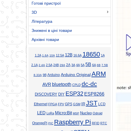
Готові пристрої
3D
Література
Знижені в ціні товари
Архівні товари
18650
12В
1.2А
12.5А
16.6А
1А
1.6А
10А
5В
2А
2.1А
2.5А
24В
3А
4А
5А
6А
2.4А
29А
6В
7.5В
ARM
Arduino Original
Arduino
9В
8.33А
dc-dc
bluetooth
AVR
CPLD
ESP32
ESP8266
DISCOVERY
DIY
JST
Ethernet
GPS
IR
LCD
FPGA
FPV
GSM
LED
Micro:Bit
Nucleo
LoRa
Odroid
MSP
Raspberry Pi
OrangePi
RFID
RTC
PIC