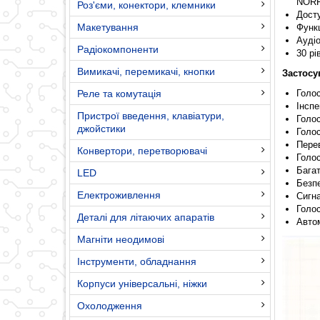
NOR
Роз'єми, конектори, клемники
Дост
Макетування
Функц
Аудіо
Радіокомпоненти
30 рі
Вимикачі, перемикачі, кнопки
Застосу
Реле та комутація
Голос
Інспе
Пристрої введення, клавіатури,
Голос
джойстики
Голос
Перев
Конвертори, перетворювачі
Голос
Багат
LED
Безпе
Електроживлення
Сигна
Голос
Деталі для літаючих апаратів
Авто
Магніти неодимові
Інструменти, обладнання
Корпуси універсальні, ніжки
Охолодження