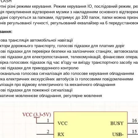
FLASH
упні різні режими керування. Режим керування IO, послідовний режим, 
ія призупинення відтворення музики з накладенням основного відтворен
дані сортуються за папками, підтримує до 100 папок, папки можна призн
внів регульованої гучності, регульований еквалайзер на 6 передустаново
вання:
ова трансляція автомобільної навігації
ктори дорожнього транспорту, голосові підказки для платних доріг
ові підказки для перевірки безпеки на залізничних станціях, автовокзала
ові підказки для електропостачання, телекомунікацій, фінансових операц
ірка голосових підказок під час в'їзду чи виїзду транспортного засобу н
ові підказки для прикордонного контролю
оканальна голосова сигналізація або голосове керування обладнанням
ка електричних екскурсійних автобусів із голосовими повідомленнями
лізація про відмову електричного та механічного обладнання
ові підказки для пожежної сигналізації
матичне мовленнєве обладнання, регулярне мовлення