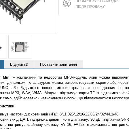
ПРОКОНСУЛЬТУЄМО ДО І
ПІСЛЯ ПРОДАЖУ
Відгуки
Поставити запитання
(1)
r Mini
– компактний та недорогий MP3-модуль, який можна підключит
ям, динаміком, клавіатурою можна використовувати окремо або через 
 UNO або будь-якого іншого мікроконтролера з послідовним пор
анням MP3, WAV, WMA. Модуль підтримує карти TF із підтримкою файл
ак само, здійснюватись натисканням кнопок, що підключаються безпосер
ристики:
имує частоти дискретизації (кГц): 8/11.025/12/16/22.05/24/32/44.1/48
товий вихід ЦАП, підтримка динамічного діапазону: 90 дБ, підтримка SNR
істю підтримує файлову систему FAT16, FAT32, максимальна підтримка