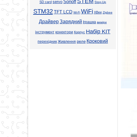
STEM
Sonoff
servo
SD card
Step-Up
STM32
WiFi
TFT LCD
XBee
Wi-Fi
Zigbee
Драйвер
Зарядний
Іграшка
виміри
Набір KIT
інструмент
конектори
Корпус
Кроковий
реле
перехідник
Живлення