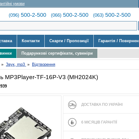
антійні умови
500-2-500
500-2-500
500-2-500
(096)
(066)
(063)
ставка
Контакти
Скарги / Пропозиції
Гарантія / Поверне
овинки
Подарункові сертифікати, сувеніри
»
Звук, mp3
»
Відтворення
ь MP3Player-TF-16P-V3 (MH2024K)
C939
ДОСТАВКА ПО УКРАЇНІ
6 МІСЯЦІВ ГАРАНТІЇ