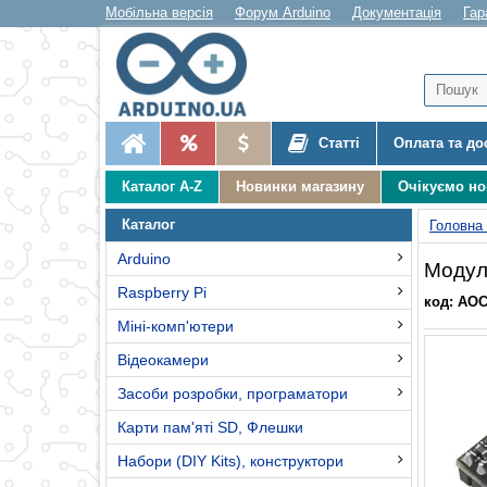
Мобільна версія
Форум Arduino
Документація
Гар
Статті
Оплата та до
Каталог A-Z
Новинки магазину
Очікуємо н
Каталог
Головна
Arduino
Модул
Raspberry Pi
код: AO
Міні-комп'ютери
Відеокамери
Засоби розробки, програматори
Карти пам'яті SD, Флешки
Набори (DIY Kits), конструктори