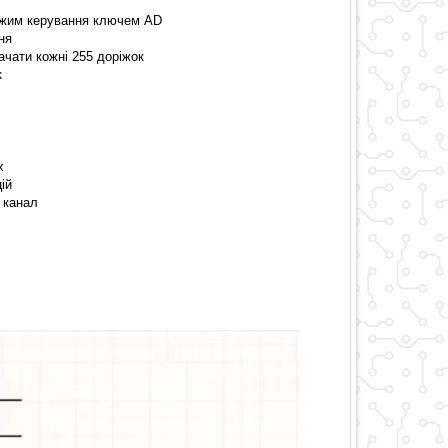
режим керування ключем AD
ня
ачати кожні 255 доріжок
к
х
ій
а канал