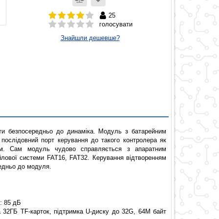
25
голосувати
Знайшли дешевше?
и безпосередньо до динаміка. Модуль з батарейним
послідовний порт керування до такого контролера як
том. Сам модуль чудово справляється з апаратним
ової системи FAT16, FAT32. Керування відтворенням
едньо до модуля.
: 85 дБ
 32ГБ TF-карток, підтримка U-диску до 32G, 64M байт