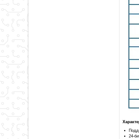
Характе
Подде
24-б