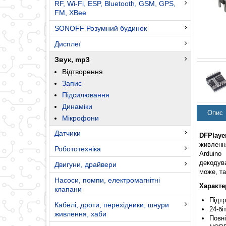
RF, Wi-Fi, ESP, Bluetooth, GSM, GPS,
FM, XBee
SONOFF Розумний будинок
Дисплеї
Звук, mp3
Відтворення
Запис
Підсилювання
Динаміки
Опис
Мікрофони
Датчики
DFPlaye
живленн
Робототехніка
Arduino
декодув
Двигуни, драйвери
може, т
Насоси, помпи, електромагнітні
Характе
клапани
Підтр
Кабелі, дроти, перехідники, шнури
24-бі
живлення, хаби
Повн