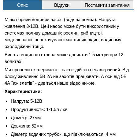
Опис
Відгуки
Поставити запитання
Мініатюрний водяний насос (водяна помпа). Напруга
живлення 3-12В. Цей насос може бути використаний у
системах поливу домашніх рослин, рибництві,
моделюванні, перекачуванні масляних рідин, водяному
охолодженні тощо.
Висота водяного стовпа може досягати 1.5 метри при 12
вольтах.
Ми провели експеримент - насос дійсно ненажерливий. Від
блоку живлення 5В 2А не захотів працювати. А ось від 5В
4А "аж злетів" - дивіться наше відео нижче.
Характеристики:
Напруга: 5-12В
Продуктивність: 1-1.5л / хв
Діаметр: 27мм
Довжина: 52мм
Діаметр водяних трубок, що підключаються: 4 мм