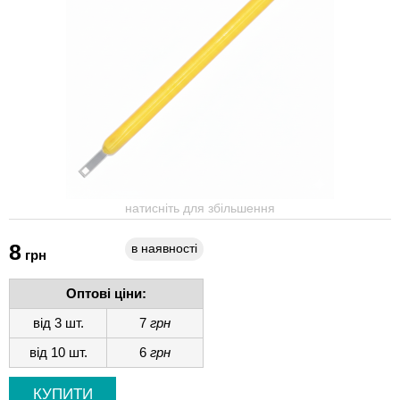
натисніть для збільшення
8
в наявності
грн
Оптові ціни:
від 3 шт.
7
грн
від 10 шт.
6
грн