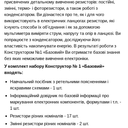
присвячених детальному вивченню резисторів: постійні,
змінні, термо- і фоторезистори, а також роботі з
конденсатором. Ви дізнаєтеся про те, як і для чого
використовують в електричних ланцюгах резистори, які
існують способи їх об'єднання і як за допомогою
мультиметра виміряти струм, напругу та опір в ланцюзі. Ви
попрацюєте з конденсатором, досліджуючи його
властивість накопичувати енергію. В результаті роботи з
Конструктором №1 «Базовий» Ви отримаєте базові знання
без яких неможливе вивчення електроніки.
У комплект набору Конструктор № 1 «Базовий»
входять:
Навчальний посібник з ретельними поясненнями і
яскравими схемами - 1 шт.
Інформаційний довідник по базовій інформації про
маркування електронних компонентів, формулами і т.п. -
1 шт.
Резистори різних номіналів - 17 шт.
Змінні резистори різних номіналів - 2 шт.