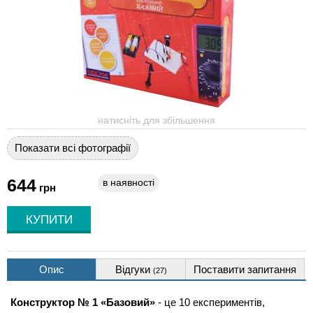
натисніть для збільшення
Показати всі фотографії
644
в наявності
грн
Опис
Відгуки
Поставити запитання
(27)
Конструктор № 1 «Базовий»
- це 10 експериментів,