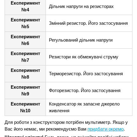
Експеримент
Дільник напруги на резисторах
№4
Експеримент
Змінний резистор. Його застосування
№5
Експеримент
Регульований дільник напруги
№6
Експеримент
Резистори як обмежувачі струму
№7
Експеримент
Терморезистор. Його застосування
№8
Експеримент
Фоторезистор. Його застосування
№9
Експеримент
Конденсатор як запасне джерело
№10
живлення
Для роботи з конструктором потрібен мультиметр. Якщо у
Вас його немає, ми рекомендуємо Вам
придбати окремо
.