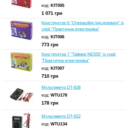
код:
KIT005
1 071
грн
Конструктор 6 "Операційні підсилювачі" із
серії "Практична електроніка"
код:
KIT006
773
грн
Конструктор 7 "Таймер NE555" із серії
"Практична електроніка"
код:
KIT007
710
грн
Мультиметр DT-838
код:
WTU178
178
грн
Мультиметр DT-832
код:
WTU134