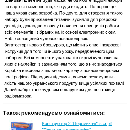
Шановні клієнти!
Будь ласка, не оцінюйте подібні набори
по вартості компонентів, які туди входять! По-перше це
наша українська розробка. По-друге, для створення такого
набору були прикладені титанічні зусилля для розробки
дослідів, докладного опису і пояснення принципів роботи
всіх елементів і зібраних на їх основі електронних схем.
Набір оснащений чудовою повноколірною
багатосторінковою брошурою, що містить опис і покрокові
інструкції для того чи іншого уроку, передбаченого цим
набором. Всі компоненти упаковані в окремі кульочки, на
яких є наклейки із зазначенням того, що в них знаходиться.
Коробка виконана з щільного картону з повнокольоровим
поліграфією. Підводячи підсумок, хочемо резюмувати -
якість нашого українського продукту вище усіляких похвал!
Даний набір стане чудовим подарунком для початківця
радіоаматора.
Також рекомендуємо ознайомитися:
Конструктор 2 "Перемикачі" із серії
"Практична електроніка"