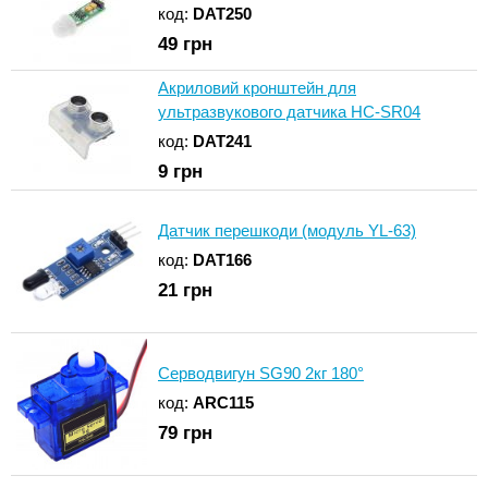
код:
DAT250
49
грн
Акриловий кронштейн для
ультразвукового датчика HC-SR04
код:
DAT241
9
грн
Датчик перешкоди (модуль YL-63)
код:
DAT166
21
грн
Серводвигун SG90 2кг 180°
код:
ARC115
79
грн