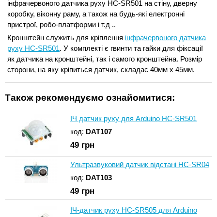
інфрачервоного датчика руху HC-SR501 на стіну, дверну
коробку, віконну раму, а також на будь-які електронні
пристрої, робо-платформи і т.д ..
Кронштейн служить для кріплення
інфрачервоного датчика
руху HC-SR501
. У комплекті є гвинти та гайки для фіксації
як датчика на кронштейні, так і самого кронштейна. Розмір
сторони, на яку кріпиться датчик, складає 40мм х 45мм.
Також рекомендуємо ознайомитися:
ІЧ датчик руху для Arduino HC-SR501
код:
DAT107
49
грн
Ультразвуковий датчик відстані HC-SR04
код:
DAT103
49
грн
ІЧ-датчик руху HC-SR505 для Arduino