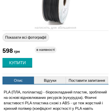
натисніть для збільшення
Показати всі фотографії
598
в наявності
грн
Опис
Відгуки
Поставити запитання
PLA (ПЛА, полілактид) - біорозкладаний пластик, зроблений
на основі відновлюваних ресурсів (кукурудза). Фізичні
властивості PLA пластика схожі з ABS - це теж жорсткий і
крихкий полімер (коефіцієнт жорсткості у PLA навіть