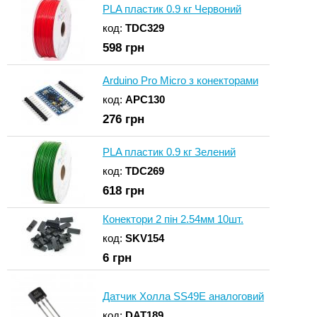
PLA пластик 0.9 кг Червоний
код:
TDC329
598
грн
Arduino Pro Micro з конекторами
код:
APC130
276
грн
PLA пластик 0.9 кг Зелений
код:
TDC269
618
грн
Конектори 2 пін 2.54мм 10шт.
код:
SKV154
6
грн
Датчик Холла SS49E аналоговий
код:
DAT189