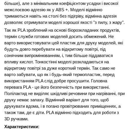
більше), але з мінімальним коефіцієнтом усадки і високої
межслоєвою адгезію як у ABS +. Моделі відмінно
тримаються навіть на столі без підігріву, відмінна адгезія
дозволяє отримувати моделі хорошої якості "з пилу, з жару".
Так як PLA зроблений на основі біорозкладаних продуктів,
термін служби готових моделей досить обмежений. Не
варто використовувати цей пластик для друку моделей, які
будуть довго перебувати на відкритому повітрі, під
сонячним випромінюванням, і, тим більше піддаватися
впливу кислот. Тонкостінні моделі розкладаються на
відкритому повітрі за дуже короткий термін. Так само не
варто забувати, що як і будь-який термопластик, перед
використанням PLA слід добре просушити. Головна
перевага PLA - це його безпечність при використанні.
Полілактид не виділяє шкідливі речовини при нагріванні, при
друку немає запаху. Відмінний варіант для того, щоб
друкувати вдома, і в погано провітрюваних приміщеннях, а
також там, де є діти. PLA відмінно підходить для роботи з
3D ручками.
Характеристики: