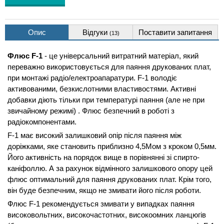
Опис
Відгуки
Поставити запитання
(13)
Флюс F-1
- це універсальний витратний матеріал, який
переважно використовується для паяння друкованих плат,
при монтажі радіо/електроапаратури. F-1 володіє
активованими, безкислотними властивостями. Активні
добавки діють тільки при температурі паяння (але не при
звичайному режимі) . Флюс безпечний в роботі з
радіокомпонентами.
F-1 має високий залишковий опір після паяння між
доріжками, яке становить приблизно 4,5Мом з кроком 0,5мм.
Його активність на порядок вище в порівнянні зі спирто-
каніфоллю. А за рахунок відмінного залишкового опору цей
флюс оптимальний для паяння друкованих плат. Крім того,
він буде безпечним, якщо не змивати його після роботи.
Флюс F-1 рекомендується змивати у випадках паяння
високовольтних, високочастотних, високоомних ланцюгів