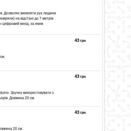
ів. Дозволяє виявляти рух людини
евіряли) на відстані до 7 метрів
н цифровий вихід, за яким
43
грн
см.
43
грн
duino. Зручно використовувати з
ьорів. Довжина 20 см.
43
грн
довжина 20 см.