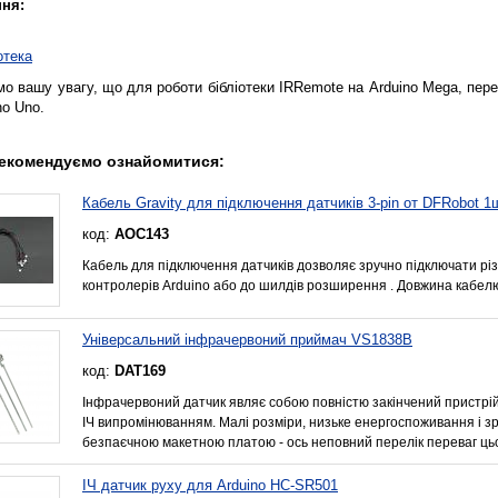
ня:
отека
о вашу увагу, що для роботи бібліотеки IRRemote на Arduino Mega, переда
no Uno.
екомендуємо ознайомитися:
Кабель Gravity для підключення датчиків 3-pin от DFRobot 1
код:
AOC143
Кабель для підключення датчиків дозволяє зручно підключати рі
контролерів Arduino або до шилдів розширення . Довжина кабел
Універсальний інфрачервоний приймач VS1838B
код:
DAT169
Інфрачервоний датчик являє собою повністю закінчений пристрі
ІЧ випромінюванням. Малі розміри, низьке енергоспоживання і зр
безпаєчною макетною платою - ось неповний перелік переваг ць
ІЧ датчик руху для Arduino HC-SR501