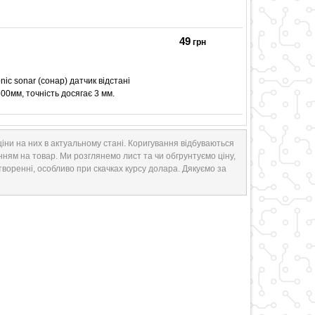
49
грн
ic sonar (сонар) датчик відстані
500мм, точність досягає 3 мм.
іни на них в актуальному стані. Коригування відбуваються
нням на товар. Ми розглянемо лист та чи обгрунтуємо ціну,
творенні, особливо при скачках курсу долара. Дякуємо за