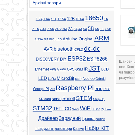
Архівні товари
18650
12В
1.2А
12.5А
16.6А
1А
1.6А
10А
5В
2А
2.1А
2.5А
24В
3А
4А
5А
6А
2.4А
29А
6В
7.5В
ARM
Arduino Original
Arduino
9В
8.33А
dc-dc
bluetooth
AVR
CPLD
ESP32
ESP8266
DISCOVERY
DIY
Шановні 
JST
постійно
Ethernet
GPS
IR
LCD
FPGA
FPV
GSM
чи підкор
розумінн
LED
Micro:Bit
Nucleo
LoRa
Odroid
MSP
Raspberry Pi
OrangePi
RFID
RTC
PIC
STEM
Sonoff
servo
SD card
Step-Up
STM32
WiFi
TFT LCD
XBee
Wi-Fi
Zigbee
Драйвер
Зарядний
Іграшка
виміри
Набір KIT
інструмент
конектори
Корпус