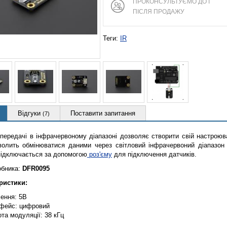
ПРОКОНСУЛЬТУЄМО ДО І
ПІСЛЯ ПРОДАЖУ
Теги:
IR
Відгуки
Поставити запитання
(7)
передачі в інфрачервоному діапазоні дозволяє створити свій настроюва
волить обмінюватися даними через світловий інфрачервоний діапазо
підключається за допомогою
роз'єму
для підключення датчиків.
обника:
DFR0095
ристики:
ення: 5В
рфейс: цифровий
та модуляції: 38 кГц