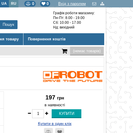
UA
RU
0
0
Вхід з паролем
Графік роботи магазину:
Пн-Пт: 8.00 - 19.00
Сб: 10.00 - 17.00
Нд: вихідний
ння товару
Повернення коштів
(немає товарів)
197
грн
в наявності
Купити в один клік