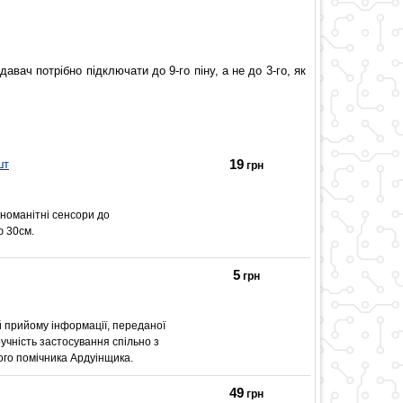
вач потрібно підключати до 9-го піну, а не до 3-го, як
19
шт
грн
зноманітні сенсори до
ю 30см.
5
грн
й прийому інформації, переданої
учність застосування спільно з
ого помічника Ардуінщика.
49
грн