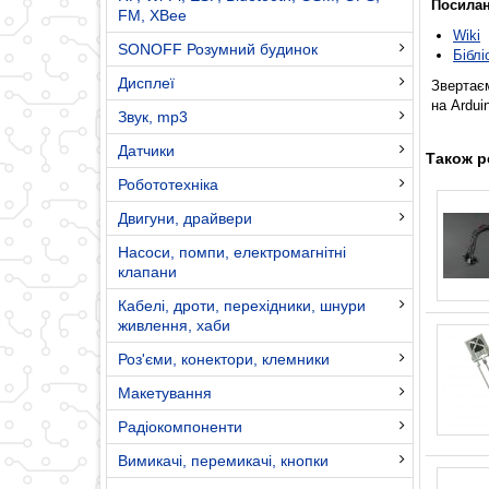
Посилан
FM, XBee
Wiki
SONOFF Розумний будинок
Біблі
Дисплеї
Звертаєм
на Ardui
Звук, mp3
Датчики
Також р
Робототехніка
Двигуни, драйвери
Насоси, помпи, електромагнітні
клапани
Кабелі, дроти, перехідники, шнури
живлення, хаби
Роз'єми, конектори, клемники
Макетування
Радіокомпоненти
Вимикачі, перемикачі, кнопки