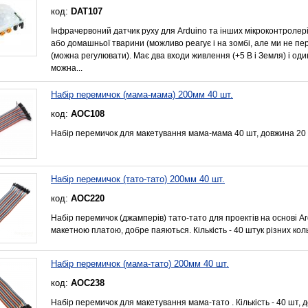
код:
DAT107
Інфрачервоний датчик руху для Arduino та інших мікроконтролер
або домашньої тварини (можливо реагує і на зомбі, але ми не пер
(можна регулювати). Має два входи живлення (+5 В і Земля) і оди
можна...
Набір перемичок (мама-мама) 200мм 40 шт.
код:
AOC108
Набір перемичок для макетування мама-мама 40 шт, довжина 20 
Набір перемичок (тато-тато) 200мм 40 шт.
код:
AOC220
Набір перемичок (джамперів) тато-тато для проектів на основі Ar
макетною платою, добре паяються. Кількість - 40 штук різних кол
Набір перемичок (мама-тато) 200мм 40 шт.
код:
AOC238
Набір перемичок для макетування мама-тато . Кількість - 40 шт, 