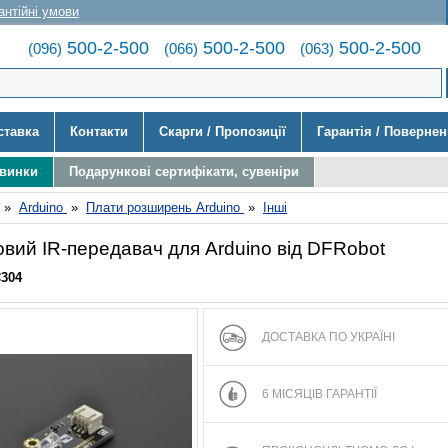
антійні умови
500-2-500
500-2-500
500-2-500
(096)
(066)
(063)
ставка
Контакти
Скарги / Пропозиції
Гарантія / Поверне
овинки
Подарункові сертифікати, сувеніри
»
Arduino
»
Плати розширень Arduino
»
Інші
вий IR-передавач для Arduino від DFRobot
C304
ДОСТАВКА ПО УКРАЇНІ
6 МІСЯЦІВ ГАРАНТІЇ