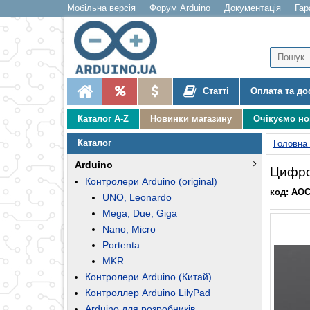
Мобільна версія
Форум Arduino
Документація
Гар
Статті
Оплата та до
Каталог A-Z
Новинки магазину
Очікуємо н
Каталог
Головна
Arduino
Цифро
Контролери Arduino (original)
код: AO
UNO, Leonardo
Mega, Due, Giga
Nano, Micro
Portenta
MKR
Контролери Arduino (Китай)
Контроллер Arduino LilyPad
Arduino для розробників