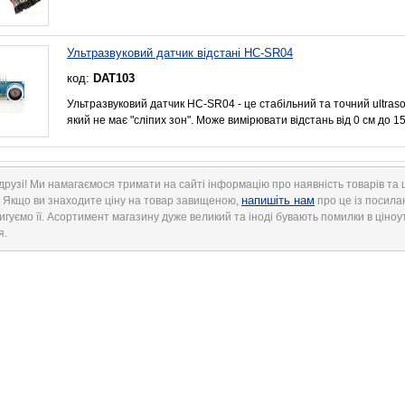
Ультразвуковий датчик відстані HC-SR04
код:
DAT103
Ультразвуковий датчик HC-SR04 - це стабільний та точний ultrason
який не має "сліпих зон". Може вимірювати відстань від 0 см до 1
друзі! Ми намагаємося тримати на сайті інформацію про наявність товарів та ц
напишіть нам
. Якщо ви знаходите ціну на товар завищеною,
про це із посила
игуємо її. Асортимент магазину дуже великий та іноді бувають помилки в ціноу
я.