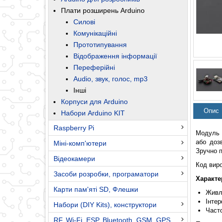
Плати розширень Arduino
Силові
Комунікаційні
Прототипування
Відображення інформації
Переферійні
Audio, звук, голос, mp3
Інші
Корпуси для Arduino
Опис
Набори Arduino KIT
Raspberry Pi
Модуль 
або доз
Міні-комп'ютери
Зручно 
Відеокамери
Код вир
Засоби розробки, програматори
Характе
Карти пам'яті SD, Флешки
Живл
Інте
Набори (DIY Kits), конструктори
Часто
RF, Wi-Fi, ESP, Bluetooth, GSM, GPS,