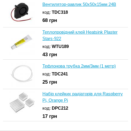
Вентилятор-равлик 50х50х15мм 24В
код:
TDC318
68
грн
Теплопровідний клей Heatsink Plaster
Stars-922
код:
WTU189
43
грн
Тефлонова трубка 2мм/3мм (1 метр)
код:
TDC241
25
грн
Набір клейких радіаторів для Raspberry
Pi, Orange Pi
код:
DPC212
17
грн