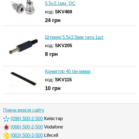
5.5x2.1мм, DC
код:
SKV469
24
грн
Штекер 5.5x2.5мм тато 1шт
код:
SKV205
8
грн
Конектор 40 пін мама
код:
SKV115
10
грн
Повна версія сайту
(096) 500-2-500
Київстар
(066) 500-2-500
Vodafone
(063) 500-2-500
Lifecell