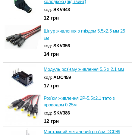
колодкою (під гвинт)
код:
SKV443
12
грн
Шнур живлення з гніздом 5.5x2.5 мм 25
см
код:
SKV356
14
грн
Модуль роз'єму живлення 5.5 x 2.1 мм
код:
AOC459
17
грн
Роз'єм живлення 2P-5.5x2.1 тато з
проводом 0.25м
код:
SKV386
12
грн
Монтажний металевий роз'єм DC099