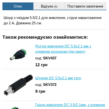
Опис
Відгуки
Поставити запитання
(5)
Шнур з гніздом 5.5/2.1 для живлення, струм навантаження
до 2 А. Довжина 25 см.
Також рекомендуємо ознайомитися:
Роз'єм живлення DC 5.5x2.1 мм з
клемною колодкою (під гвинт)
код:
SKV437
12
грн
Штекер DC 5.5x2.1 мм тато
код:
SKV372
9
грн
Гніздо живлення DC 5.5/2.1мм, з клемною