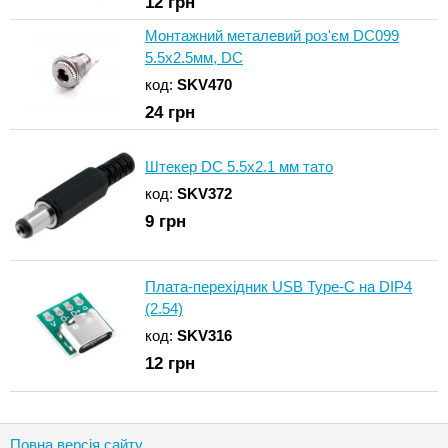
12
грн
Монтажний металевий роз'єм DC099
5.5x2.5мм, DC
код:
SKV470
24
грн
Штекер DC 5.5x2.1 мм тато
код:
SKV372
9
грн
Плата-перехідник USB Type-C на DIP4
(2.54)
код:
SKV316
12
грн
Повна версія сайту