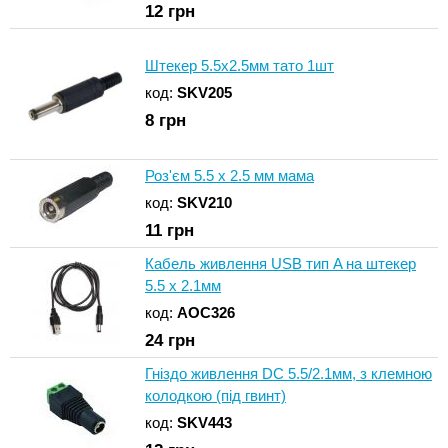
12
грн
Штекер 5.5x2.5мм тато 1шт
код:
SKV205
8
грн
Роз'єм 5.5 х 2.5 мм мама
код:
SKV210
11
грн
Кабель живлення USB тип A на штекер
5.5 x 2.1мм
код:
AOC326
24
грн
Гніздо живлення DC 5.5/2.1мм, з клемною
колодкою (під гвинт)
код:
SKV443