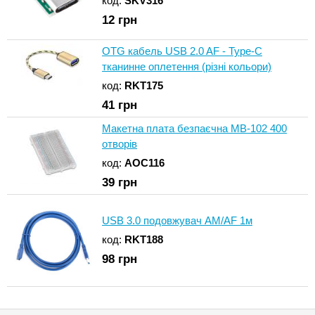
код:
SKV316
12
грн
OTG кабель USB 2.0 AF - Type-C
тканинне оплетення (різні кольори)
код:
RKT175
41
грн
Макетна плата безпаєчна MB-102 400
отворів
код:
AOC116
39
грн
USB 3.0 подовжувач AM/AF 1м
код:
RKT188
98
грн