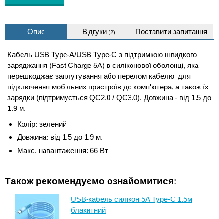
Опис
Відгуки
Поставити запитання
(2)
Кабель USB Type-A/USB Type-C з підтримкою швидкого
заряджання (Fast Charge 5A) в силіконової оболонці, яка
перешкоджає заплутування або перелом кабелю, для
підключення мобільних пристроїв до комп'ютера, а також їх
зарядки (підтримується QC2.0 / QC3.0). Довжина - від 1.5 до
1.9 м.
Колір: зелений
Довжина: від 1.5 до 1.9 м.
Макс. навантаження: 66 Вт
Також рекомендуємо ознайомитися:
USB-кабель силікон 5А Type-C 1.5м
блакитний