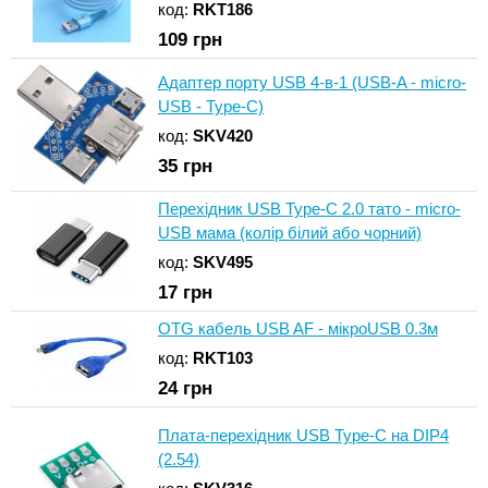
код:
RKT186
109
грн
Адаптер порту USB 4-в-1 (USB-A - micro-
USB - Type-C)
код:
SKV420
35
грн
Перехідник USB Type-C 2.0 тато - micro-
USB мама (колір білий або чорний)
код:
SKV495
17
грн
OTG кабель USB AF - мікроUSB 0.3м
код:
RKT103
24
грн
Плата-перехідник USB Type-C на DIP4
(2.54)