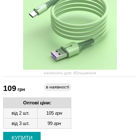
натисніть для збільшення
109
в наявності
грн
Оптові ціни:
від 2 шт.
105
грн
від 3 шт.
99
грн