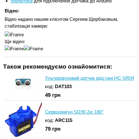
бібліотека
для підключення датчика до Arduino
Відео:
Відео надано нашим клієнтом Сергеем Щербаковым,
стабілізація камери:
Ще відео:
Також рекомендуємо ознайомитися:
Ультразвуковий датчик відстані HC-SR04
код:
DAT103
49
грн
Серводвигун SG90 2кг 180°
код:
ARC115
79
грн