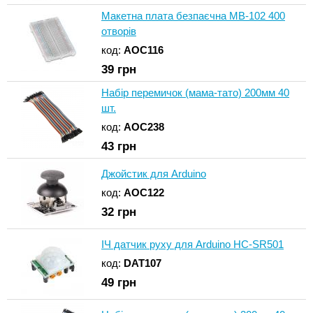
Макетна плата безпаєчна MB-102 400
отворів
код:
AOC116
39
грн
Набір перемичок (мама-тато) 200мм 40
шт.
код:
AOC238
43
грн
Джойстик для Arduino
код:
AOC122
32
грн
ІЧ датчик руху для Arduino HC-SR501
код:
DAT107
49
грн