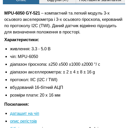
(47)
MPU-6050 GY-521
– компактний та легкий модуль 3-х
осьового акселерометра і 3-х осьового гіроскопа, керований
по протоколу I2C (TWI). Даний датчик відмінно підходить
для визначення положення в просторі.
Характеристики:
живлення: 3.3 - 5.0 В
чіп: MPU-6050
діапазон гіроскопа: ±250 ±500 ±1000 ±2000 °/ с
діапазон акселлерометра: ± 2 ± 4 ± 8 ± 16 g
протокол: IIC (I2C / TWI)
вбудований 16-бітний АЦП
розміри плати: 20 x 16 мм
Посилання:
даташит на чіп
опис регістрів