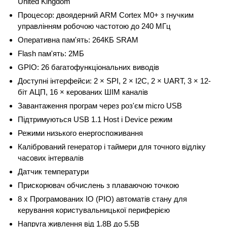
United Kingdom
Процесор: двоядерний ARM Cortex M0+ з гнучким
управлінням робочою частотою до 240 МГц
Оперативна пам'ять: 264КБ SRAM
Flash пам'ять: 2МБ
GPIO: 26 багатофункціональних виводів
Доступні інтерфейси: 2 × SPI, 2 × I2C, 2 × UART, 3 × 12-
біт АЦП, 16 × керованих ШІМ каналів
Завантаження програм через роз'єм micro USB
Підтримуються USB 1.1 Host і Device режим
Режими низького енергоспоживання
Калібрований генератор і таймери для точного відліку
часових інтервалів
Датчик температури
Прискорювач обчислень з плаваючою точкою
8 x Програмованих IO (PIO) автоматів стану для
керування користувальницької периферією
Напруга живлення від 1.8В до 5.5В