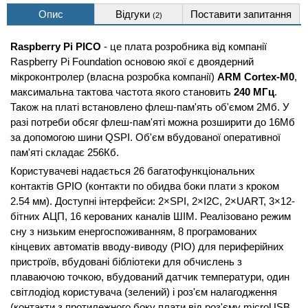
Опис
Відгуки
Поставити запитання
(2)
Raspberry Pi PICO
- це плата розробника від компанії
Raspberry Pi Foundation основою якої є двоядерний
мікроконтролер (власна розробка компанії)
ARM Cortex-M0
,
максимальна тактова частота якого становить
240 МГц
.
Також на платі встановлено флеш-пам'ять об'ємом 2Мб. У
разі потреби обсяг флеш-пам'яті можна розширити до 16Мб
за допомогою шини QSPI. Об'єм вбудованої оперативної
пам'яті складає 256Кб.
Користувачеві надається 26 багатофункціональних 
контактів GPIO (контакти по обидва боки плати з кроком 
2.54 мм). Доступні інтерфейси: 2×SPI, 2×I2C, 2×UART, 3×12
-
бітних АЦП, 16 керованих каналів ШІМ. Реалізовано режим 
сну з низьким енергоспоживанням, 8 програмованих 
кінцевих автоматів вводу-виводу (PIO) для периферійних 
пристроїв, вбудовані бібліотеки для обчислень з 
плаваючою точкою, вбудований датчик температури, один 
світлодіод користувача (зелений) і роз'єм налагодження 
(контакти з протилежного боку плати від роз'єму microUSB 