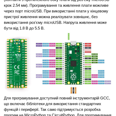
крок 2.54 мм). Програмування та живлення плати можливе 
через порт microUSB. 
При використанні плати у кінцевому
пристрої живлення можна реалізувати зовнішнє, без
використання роз'єму microUSB. Напруга живлення може
бути від 1.8 В до 5.5 В.
Для програмування доступний повний інструментарій GCC,
що включає бібліотеки для використання стандартних
функцій і периферії. Так само підтримується розробка
програм на MicroPython та СircuitPython. Для програмування