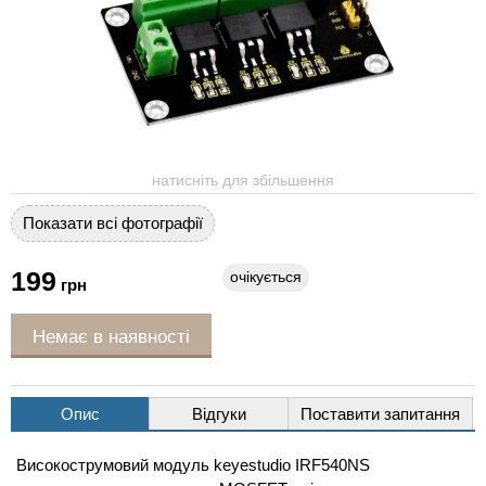
натисніть для збільшення
Показати всі фотографії
199
очікується
грн
Немає в наявності
Опис
Відгуки
Поставити запитання
Високострумовий модуль keyestudio IRF540NS